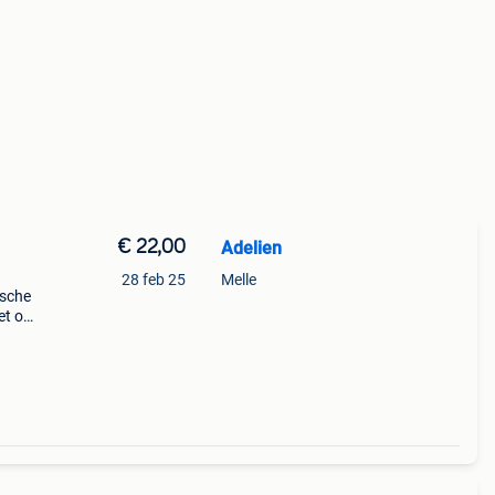
€ 22,00
Adelien
28 feb 25
Melle
ische
et oa
ndere