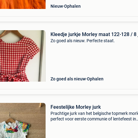
Nieuw
Ophalen
Kleedje jurkje Morley maat 122-128 / 8 
Zo goed als nieuw. Perfecte staat.
Zo goed als nieuw
Ophalen
Feestelijke Morley jurk
Prachtige jurk van het belgische topmerk morl
perfect voor eerste communie of lentefeest in
perfecte staat, slechts 1x gedragen 100% kat
maat 8 jaar of 128 wijde feestelijke hoepelrok
onderr