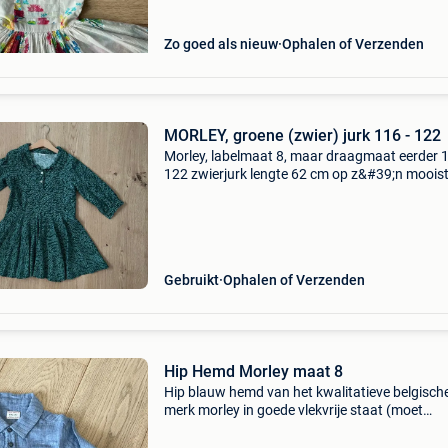
Zo goed als nieuw
Ophalen of Verzenden
MORLEY, groene (zwier) jurk 116 - 122
Morley, labelmaat 8, maar draagmaat eerder 1
122 zwierjurk lengte 62 cm op z&#39;n mooist
korter gedragen superleuk aan! Vraag gerust 
info, foto&#39;s, ... Bij interesse.
Gebruikt
Ophalen of Verzenden
Hip Hemd Morley maat 8
Hip blauw hemd van het kwalitatieve belgisch
merk morley in goede vlekvrije staat (moet
gestreken worden :)) met fijn donkerblauw rui
maat 8 jaar (gedragen op 6 jaar voor losse fit)