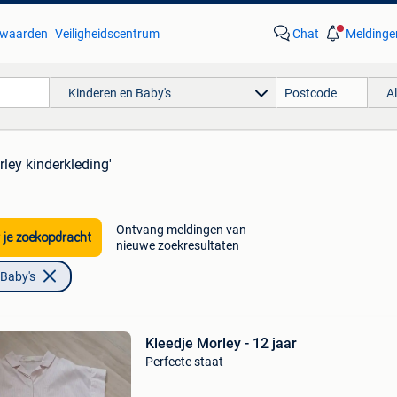
waarden
Veiligheidscentrum
Chat
Meldinge
Kinderen en Baby's
A
rley kinderkleding'
Ontvang meldingen van
 je zoekopdracht
nieuwe zoekresultaten
 Baby's
Kleedje Morley - 12 jaar
Perfecte staat