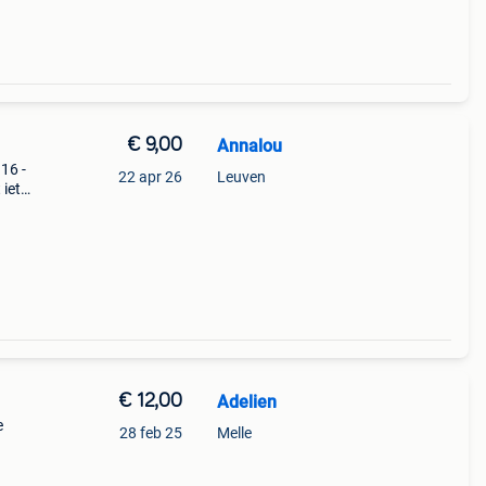
€ 9,00
Annalou
16 -
22 apr 26
Leuven
 iets
extra
€ 12,00
Adelien
e
28 feb 25
Melle
tje