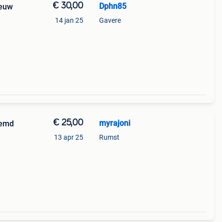
€ 30,00
Dphn85
ieuw
14 jan 25
Gavere
€ 25,00
myrajoni
hemd
13 apr 25
Rumst