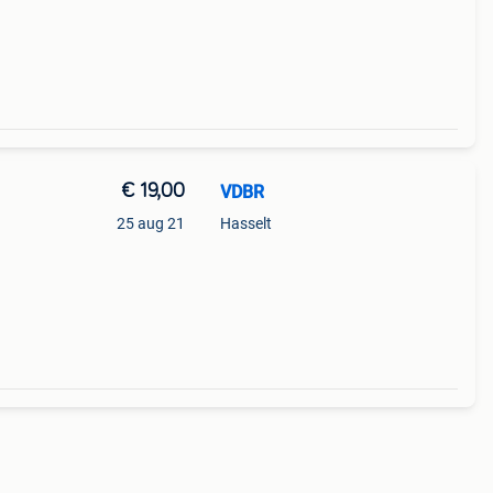
€ 19,00
VDBR
25 aug 21
Hasselt