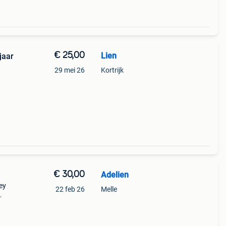
€ 25,00
Lien
jaar
29 mei 26
Kortrijk
€ 30,00
Adelien
ey
22 feb 26
Melle
oen,
 met