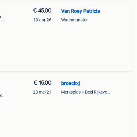
€ 45,00
Van Roey Patricia
 j
19 apr 26
Waasmunster
€ 15,00
broeckxj
23 mei 21
Merksplas + Deel Rijkevorsel
r.