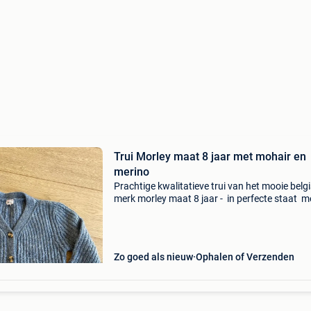
Trui Morley maat 8 jaar met mohair en
merino
Prachtige kwalitatieve trui van het mooie belg
merk morley maat 8 jaar - in perfecte staat m
merino wol en mohair bekijk zeker ook mijn a
zoekertjes met mooie kinderkleding
Zo goed als nieuw
Ophalen of Verzenden