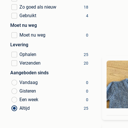
Zo goed als nieuw
18
Gebruikt
4
Moet nu weg
Moet nu weg
0
Levering
Ophalen
25
Verzenden
20
Aangeboden sinds
Vandaag
0
Gisteren
0
Een week
0
Altijd
25