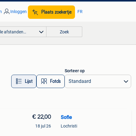
n
Inloggen
FR
Plaats zoekertje
lle afstanden…
Zoek
Sorteer op
Lijst
Foto’s
€ 22,00
Sofie
18 jul 26
Lochristi