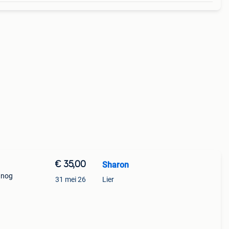
€ 35,00
Sharon
n nog
31 mei 26
Lier