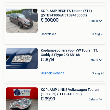
KOPLAMP RECHTS Touran (5T1)
(|5TB941006A|5TB941006C|)
€ 300,00
Details
Hoevelaken
3 aug 26
Koplampspoilers voor VW Touran 1T,
Caddy 3 (Type 2K) SB168
€ 36,14
Details
Bezoek website
3 aug 26
KOPLAMP LINKS Volkswagen Touran
(1T1 / T2) (|1T1941005B|)
€ 99,99
Details