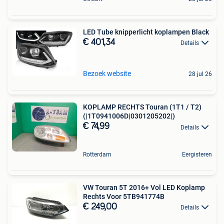
LED Tube knipperlicht koplampen Black
€ 401,34
Details
Bezoek website
28 jul 26
KOPLAMP RECHTS Touran (1T1 / T2)
(|1T0941006D|0301205202|)
€ 74,99
Details
Rotterdam
Eergisteren
VW Touran 5T 2016+ Vol LED Koplamp
Rechts Voor 5TB941774B
€ 249,00
Details