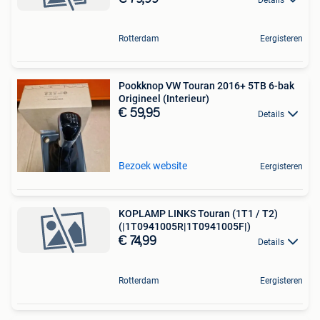
Rotterdam
Eergisteren
Pookknop VW Touran 2016+ 5TB 6-bak
Origineel (Interieur)
€ 59,95
Details
Bezoek website
Eergisteren
KOPLAMP LINKS Touran (1T1 / T2)
(|1T0941005R|1T0941005F|)
€ 74,99
Details
Rotterdam
Eergisteren