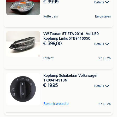
€ 99,99
Details
Rotterdam
Eergisteren
VW Touran 5T 5TA 2016+ Vol LED
Koplamp Links 5TB941035C
€ 399,00
Details
Utrecht
27 jul 26
Koplamp Schakelaar Volkswagen
1K0941431BN
€ 19,95
Details
Bezoek website
27 jul 26