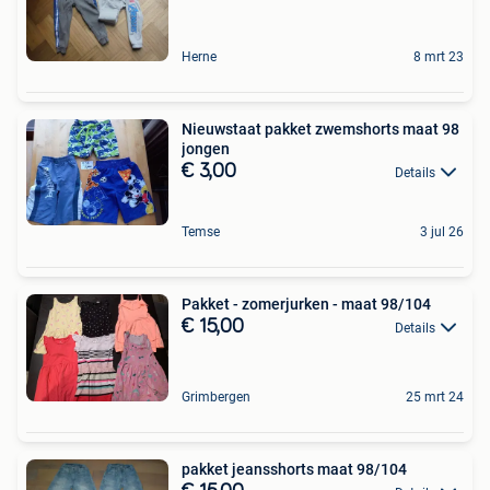
Herne
8 mrt 23
Nieuwstaat pakket zwemshorts maat 98
jongen
€ 3,00
Details
Temse
3 jul 26
Pakket - zomerjurken - maat 98/104
€ 15,00
Details
Grimbergen
25 mrt 24
pakket jeansshorts maat 98/104