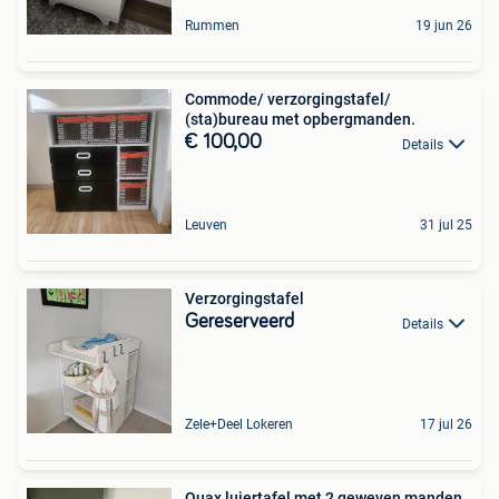
Rummen
19 jun 26
Commode/ verzorgingstafel/
(sta)bureau met opbergmanden.
€ 100,00
Details
Leuven
31 jul 25
Verzorgingstafel
Gereserveerd
Details
Zele+Deel Lokeren
17 jul 26
Quax luiertafel met 2 geweven manden