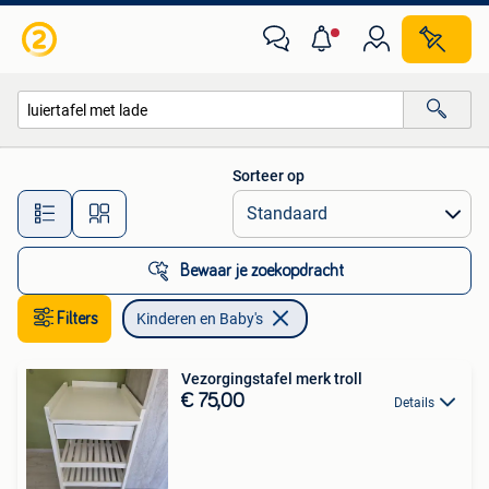
Kinderen en Baby's
Sorteer op
Alle afstanden…
Bewaar je zoekopdracht
Filters
Kinderen en Baby's
Vezorgingstafel merk troll
€ 75,00
Details