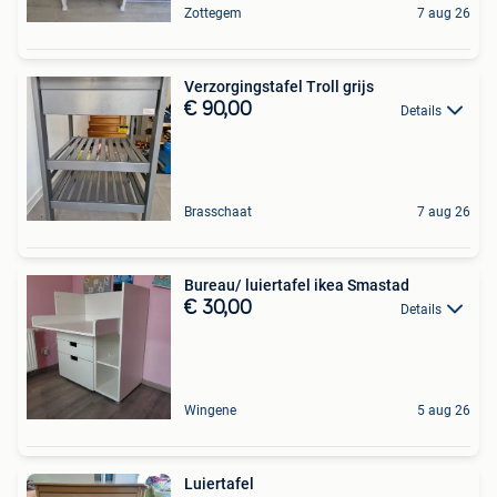
Zottegem
7 aug 26
Verzorgingstafel Troll grijs
€ 90,00
Details
Brasschaat
7 aug 26
Bureau/ luiertafel ikea Smastad
€ 30,00
Details
Wingene
5 aug 26
Luiertafel