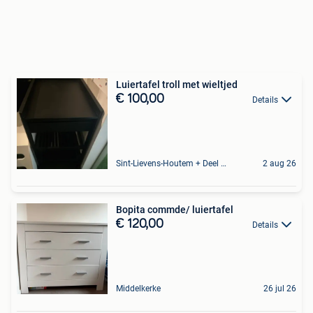
Luiertafel troll met wieltjed
€ 100,00
Details
Sint-Lievens-Houtem + Deel Oombergen
2 aug 26
Bopita commde/ luiertafel
€ 120,00
Details
Middelkerke
26 jul 26