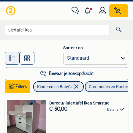
Kinderkamer | Commodes en Kasten
Sorteer op
Alle afstanden…
Bewaar je zoekopdracht
Filters
Kinderen en Baby's
Commodes en Kasten
Bureau/ luiertafel ikea Smastad
€ 30,00
Details