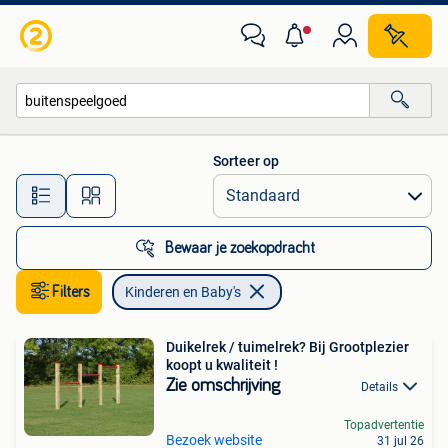
Kinderen en Baby's
Sorteer op
Alle afstanden…
Bewaar je zoekopdracht
Filters
Kinderen en Baby's
Duikelrek / tuimelrek? Bij Grootplezier
koopt u kwaliteit !
Zie omschrijving
Details
Topadvertentie
Bezoek website
31 jul 26