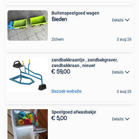
Buitenspeelgoed wagen
Bieden
Details
Zichem
3 aug 26
zandbakkraantje , zandbakgraver,
zandbakkraan , nieuw!
€ 59,00
Details
Bezoek website
3 aug 26
Speelgoed afwasbakje
€ 5,00
Details