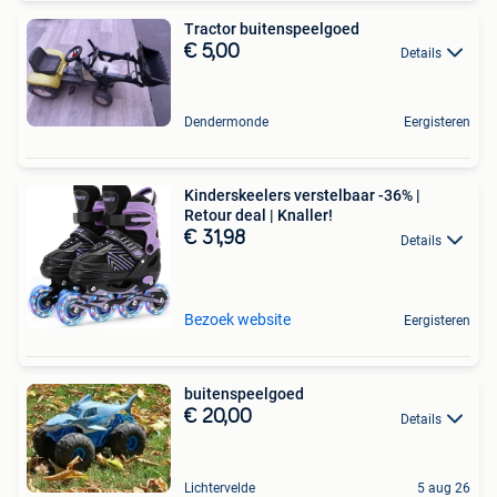
Tractor buitenspeelgoed
€ 5,00
Details
Dendermonde
Eergisteren
Kinderskeelers verstelbaar -36% |
Retour deal | Knaller!
€ 31,98
Details
Bezoek website
Eergisteren
buitenspeelgoed
€ 20,00
Details
Lichtervelde
5 aug 26