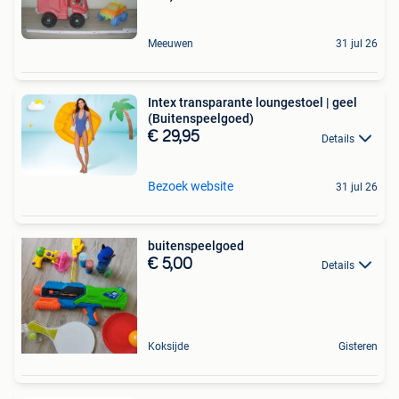
Meeuwen
31 jul 26
Intex transparante loungestoel | geel
(Buitenspeelgoed)
€ 29,95
Details
Bezoek website
31 jul 26
buitenspeelgoed
€ 5,00
Details
Koksijde
Gisteren