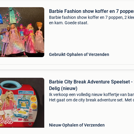
Barbie Fashion show koffer en 7 poppe
Barbie fashion show koffer en 7 poppen, 2 kle
en kam. Goede staat.
Gebruikt
Ophalen of Verzenden
Barbie City Break Adventure Speelset -
Delig (nieuw)
Ik verkoop een volledig nieuw koffertje van bar
Het gaat om de city break adventure set. Met 
mattel barbie city break koffer ontgrendelt je 
een wereld van fantasie en avontuur. Deze c
Nieuw
Ophalen of Verzenden