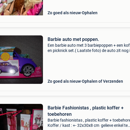
Zo goed als nieuw
Ophalen
Barbie auto met poppen.
Een barbie auto met 3 barbiepoppen + een kof
en picknick set.( Laatste foto) de auto zit nog 
originele verpakking. Bijna nooit met de auto
gespeeld geweest. Meer in de kast gestaan. Ni
roke
Zo goed als nieuw
Ophalen of Verzenden
Barbie Fashionistas , plastic koffer +
toebehoren
Barbie fashionistas , plastic koffer + toebehor
Koffer / kast : +- 32x30x8 cm gelieve enkel te