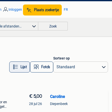
n
Inloggen
FR
Plaats zoekertje
lle afstanden…
Zoek
Sorteer op
Lijst
Foto’s
€ 5,00
Caroline
or en
28 jul 26
Diepenbeek
gel