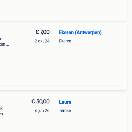
€ 7,00
Ekeren (Antwerpen)
s
2 okt 24
Ekeren
ten 2
€ 30,00
Laura
jk
6 jun 26
Temse
en
ires.
5.