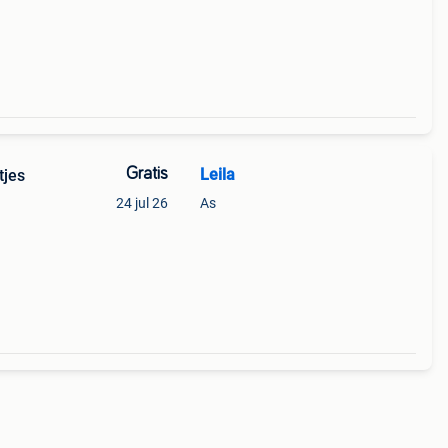
Gratis
Leila
tjes
24 jul 26
As