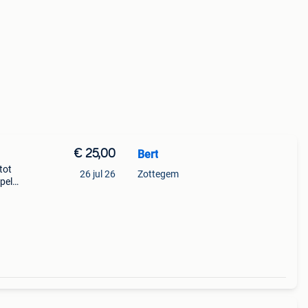
€ 25,00
Bert
tot
26 jul 26
Zottegem
spelen
 bij: