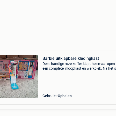
Barbie uitklapbare kledingkast
Deze handige roze koffer klapt helemaal open 
een complete inloopkast én werkplek. Na het 
klap je alles dicht en neem je de kast aan het
handvat overal mee naartoe. Wat zit er allemaal
Gebruikt
Ophalen