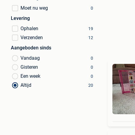
Moet nu weg
0
Levering
Ophalen
19
Verzenden
12
Aangeboden sinds
Vandaag
0
Gisteren
0
Een week
0
Altijd
20