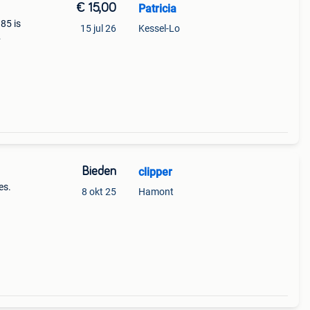
€ 15,00
Patricia
85 is
15 jul 26
Kessel-Lo
Bieden
clipper
es.
8 okt 25
Hamont