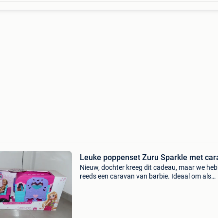
Leuke poppenset Zuru Sparkle met car
Nieuw, dochter kreeg dit cadeau, maar we he
reeds een caravan van barbie. Ideaal om als
cadeautje te kopen dus! :-) Zuru sparkle girlz 
caravan set is de perfecte speelset voor al je
sparkle