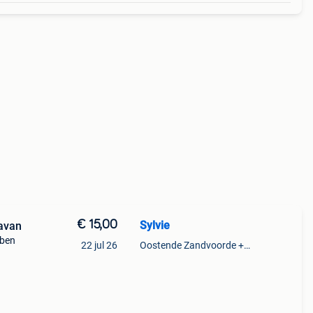
€ 15,00
Sylvie
avan
bben
22 jul 26
Oostende Zandvoorde +Oostende
deluxe