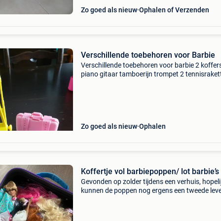
Zo goed als nieuw
Ophalen of Verzenden
Verschillende toebehoren voor Barbie
Verschillende toebehoren voor barbie 2 koffer
piano gitaar tamboerijn trompet 2 tennisraket
paar skis
Zo goed als nieuw
Ophalen
Koffertje vol barbiepoppen/ lot barbie’s
Gevonden op zolder tijdens een verhuis, hopeli
kunnen de poppen nog ergens een tweede lev
vinden :) de koffer zit ook vol originele accesso
Ik gok dat ze gekocht zijn tussen 2010 en 201