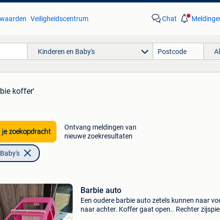
waarden
Veiligheidscentrum
Chat
Meldinge
Kinderen en Baby's
A
bie koffer'
Ontvang meldingen van
 je zoekopdracht
nieuwe zoekresultaten
 Baby's
Barbie auto
Een oudere barbie auto zetels kunnen naar vo
naar achter. Koffer gaat open.. Rechter zijspie
ontbreekt.