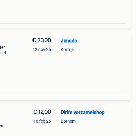
€ 20,00
Jimado
fer
12 nov 25
Kortrijk
in de
et
€ 12,00
Dirk's verzamelshop
18 feb 25
Bornem
en.