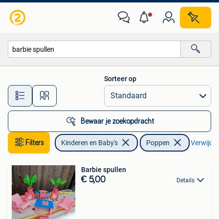
Speelgoed | Poppen
Sorteer op
Alle afstanden…
Bewaar je zoekopdracht
Filters
Kinderen en Baby's
Poppen
Verwijder 
Barbie spullen
€ 5,00
Details