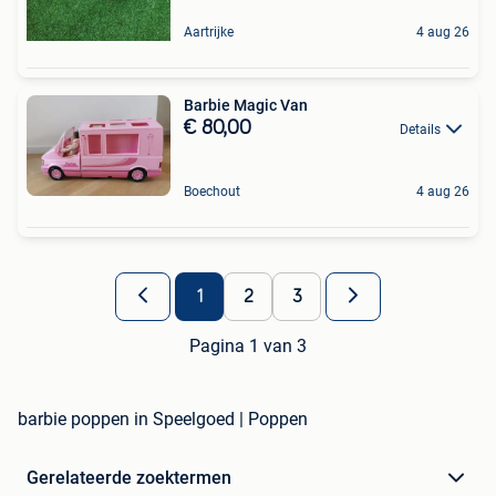
Aartrijke
4 aug 26
Barbie Magic Van
€ 80,00
Details
Boechout
4 aug 26
1
2
3
Pagina 1 van 3
barbie poppen in Speelgoed | Poppen
Gerelateerde zoektermen