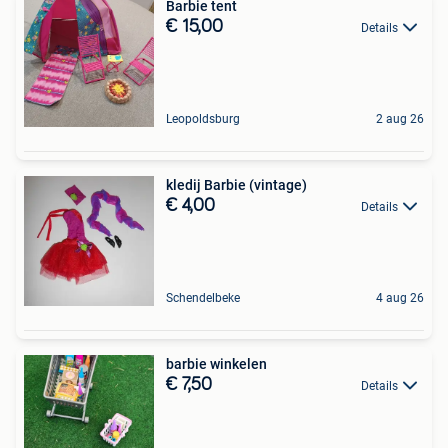
Barbie tent
€ 15,00
Details
Leopoldsburg
2 aug 26
kledij Barbie (vintage)
€ 4,00
Details
Schendelbeke
4 aug 26
barbie winkelen
€ 7,50
Details