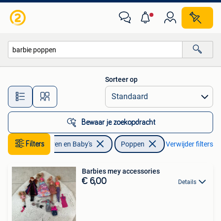
Speelgoed | Poppen
Sorteer op
Alle afstanden…
Bewaar je zoekopdracht
Filters
Kinderen en Baby's
Poppen
Verwijder filters
Barbies mey accessories
€ 6,00
Details