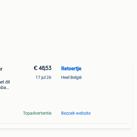
€ 48,53
Retoertje
ur
17 jul 26
Heel België
et dit
ikbaar
arant
Topadvertentie
Bezoek website