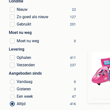
Conditie
Nieuw
22
Zo goed als nieuw
127
Gebruikt
201
Moet nu weg
Moet nu weg
0
Levering
Ophalen
411
Verzenden
237
Aangeboden sinds
Vandaag
0
Gisteren
3
Een week
47
Altijd
416