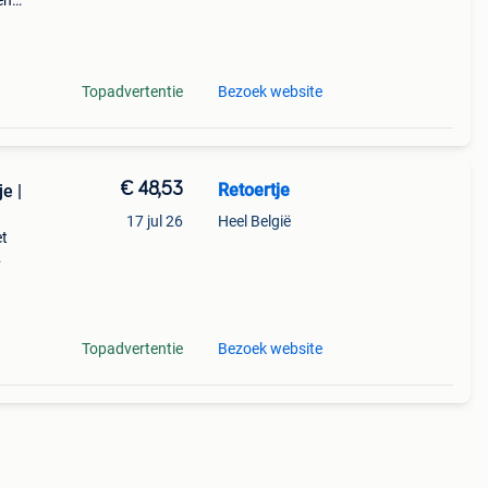
en
eze
ende
Topadvertentie
Bezoek website
€ 48,53
Retoertje
e |
17 jul 26
Heel België
et
e
 fors
Topadvertentie
Bezoek website