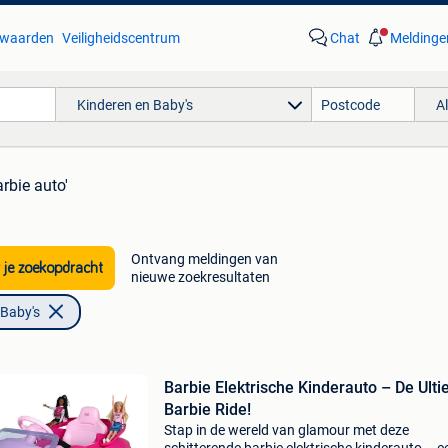
waarden
Veiligheidscentrum
Chat
Meldinge
Kinderen en Baby's
A
arbie auto'
Ontvang meldingen van
 je zoekopdracht
nieuwe zoekresultaten
 Baby's
Barbie Elektrische Kinderauto – De Ult
Barbie Ride!
Stap in de wereld van glamour met deze