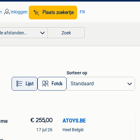
n
Inloggen
FR
Plaats zoekertje
lle afstanden…
Zoek
Sorteer op
Lijst
Foto’s
€ 255,00
ATOYS.BE
ieme
17 jul 26
Heel België