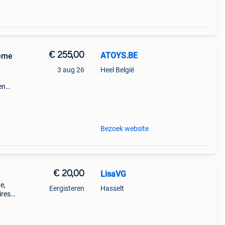
€ 255,00
ATOYS.BE
ieme
3 aug 26
Heel België
en
eze
ende
Bezoek website
€ 20,00
LisaVG
e,
Eergisteren
Hasselt
ires