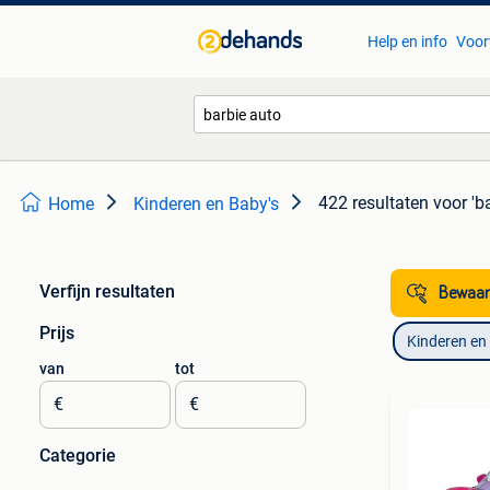
Help en info
Voor
422 resultaten
voor 'b
Home
Kinderen en Baby's
Verfijn resultaten
Bewaar
Prijs
Kinderen en
van
tot
€
€
Categorie