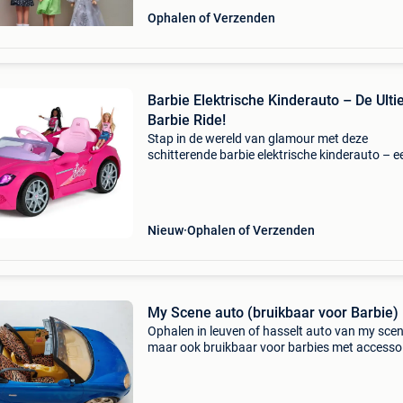
Ophalen of Verzenden
Barbie Elektrische Kinderauto – De Ult
Barbie Ride!
Stap in de wereld van glamour met deze
schitterende barbie elektrische kinderauto – e
droom op wielen voor elke kleine barbie-fan! D
luxe auto is volledig uitgevoerd in de kenmerk
barbie-stij
Nieuw
Ophalen of Verzenden
My Scene auto (bruikbaar voor Barbie)
Ophalen in leuven of hasselt auto van my scen
maar ook bruikbaar voor barbies met accesso
(zie foto) mee gespeeld maar in goede staat