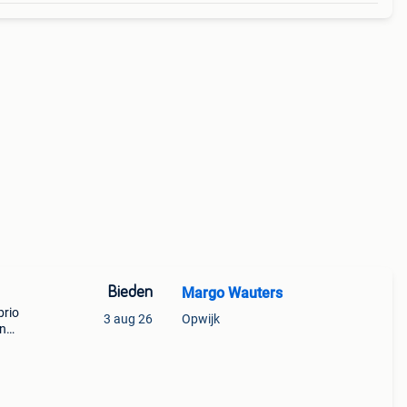
Bieden
Margo Wauters
brio
3 aug 26
Opwijk
in
als op