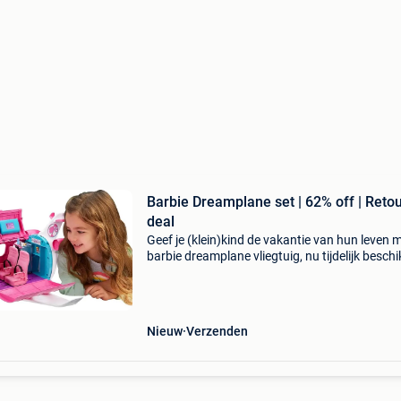
Barbie Dreamplane set | 62% off | Reto
deal
Geef je (klein)kind de vakantie van hun leven m
barbie dreamplane vliegtuig, nu tijdelijk besch
met een waanzinnige korting van 62%! Deze
complete barbie dreamplane speelset staat g
v
Nieuw
Verzenden