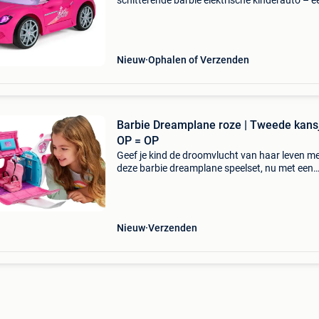
schitterende barbie elektrische kinderauto – e
droom op wielen voor elke kleine barbie-fan! D
luxe auto is volledig uitgevoerd in de kenmerk
barbie-stij
Nieuw
Ophalen of Verzenden
Barbie Dreamplane roze | Tweede kansj
OP = OP
Geef je kind de droomvlucht van haar leven m
deze barbie dreamplane speelset, nu met een
waanzinnige korting van 62%! Pak deze barbi
dreamplane speelset vandaag nog en bespaar
op het ultieme s
Nieuw
Verzenden