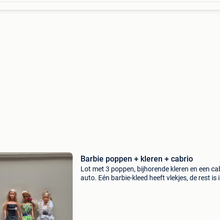
Barbie poppen + kleren + cabrio
Lot met 3 poppen, bijhorende kleren en een ca
auto. Eén barbie-kleed heeft vlekjes, de rest is 
redelijke goede staat. Alles wordt verkocht zo
de foto’s.