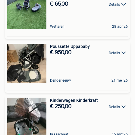
€ 65,00
Details
Wetteren
28 apr 26
Poussette Uppababy
€ 950,00
Details
Denderleeuw
21 mei 26
Kinderwagen Kinderkraft
€ 250,00
Details
Brasschaat
15 mrt 26