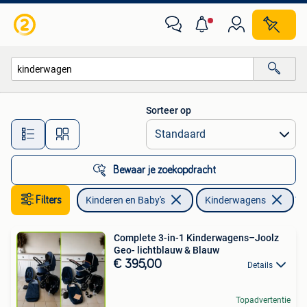
Kinderwagens en Combinaties
Sorteer op
Alle afstanden…
Bewaar je zoekopdracht
Filters
Kinderen en Baby's
Kinderwagens
Ver
Complete 3-in-1 Kinderwagens–Joolz
Geo- lichtblauw & Blauw
€ 395,00
Details
Topadvertentie