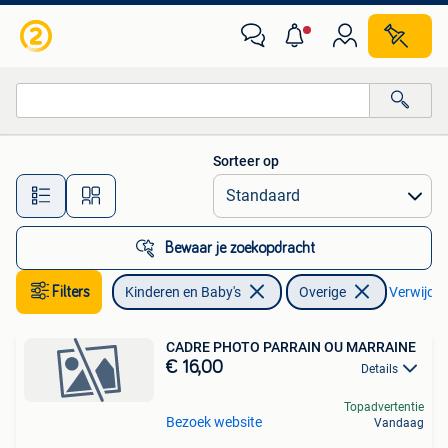
Kinderkleding | Overige
Sorteer op
Alle afstanden…
Bewaar je zoekopdracht
Filters
Kinderen en Baby's
Overige
Verwijder 
CADRE PHOTO PARRAIN OU MARRAINE
€ 16,00
Details
Topadvertentie
Bezoek website
Vandaag