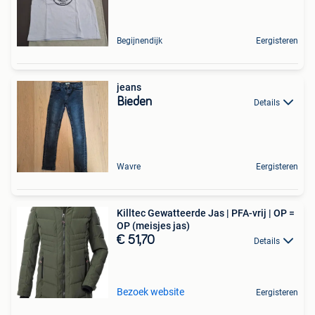
Begijnendijk
Eergisteren
jeans
Bieden
Details
Wavre
Eergisteren
Killtec Gewatteerde Jas | PFA-vrij | OP =
OP (meisjes jas)
€ 51,70
Details
Bezoek website
Eergisteren