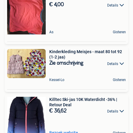
€ 4,00
Details
As
Gisteren
Kinderkleding Meisjes - maat 80 tot 92
(1-2 jaa)
Zie omschrijving
Details
Kessel-Lo
Gisteren
Killtec Ski-jas 10K Waterdicht -36% |
Retour Deal
€ 36,62
Details
Bezoek website
Gisteren