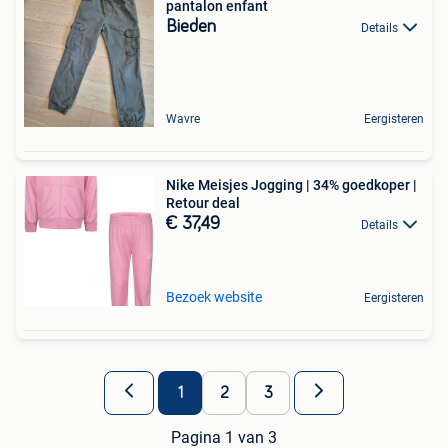
pantalon enfant
Bieden
Details
Wavre
Eergisteren
Nike Meisjes Jogging | 34% goedkoper |
Retour deal
€ 37,49
Details
Bezoek website
Eergisteren
1
2
3
Pagina 1 van 3