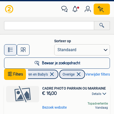
Kinderkleding | Overige
Sorteer op
Alle afstanden…
Bewaar je zoekopdracht
Filters
Kinderen en Baby's
Overige
Verwijder filters
CADRE PHOTO PARRAIN OU MARRAINE
€ 16,00
Details
Topadvertentie
Bezoek website
Vandaag