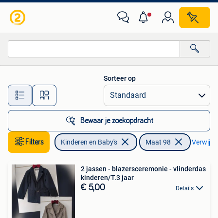
Kinderkleding | Maat 98
Sorteer op
Alle afstanden…
Bewaar je zoekopdracht
Filters
Kinderen en Baby's
Maat 98
Verwijder
2 jassen - blazersceremonie - vlinderdas
kinderen/T.3 jaar
€ 5,00
Details