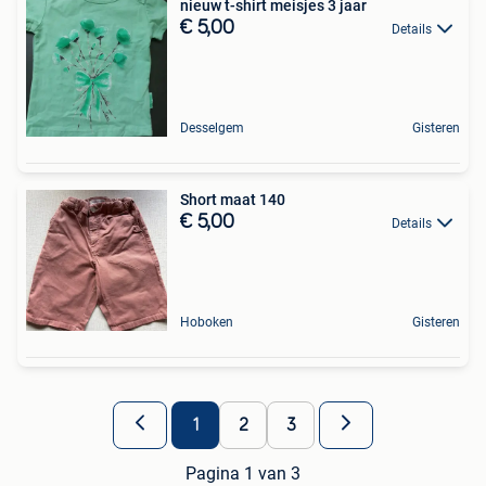
nieuw t-shirt meisjes 3 jaar
€ 5,00
Details
Desselgem
Gisteren
Short maat 140
€ 5,00
Details
Hoboken
Gisteren
1
2
3
Pagina 1 van 3