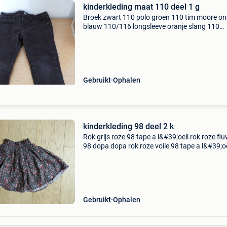
kinderkleding maat 110 deel 1 g
Broek zwart 110 polo groen 110 tim moore on
blauw 110/116 longsleeve oranje slang 110
palomino t shirt rood voetbal 110 t shirt wit
110/116 zwembroek rood cars 110 pyjama sh
blauw 110/116 onesi
Gebruikt
Ophalen
kinderkleding 98 deel 2 k
Rok grijs roze 98 tape a l&#39;oeil rok roze fl
98 dopa dopa rok roze voile 98 tape a l&#39;oe
shirt roze gestreept 98/104 bontje wit 98 kiabi
hemd groen gestreept 98 hemd wit met bla
Gebruikt
Ophalen