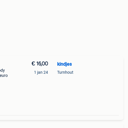
€ 16,00
kindjes
ody
1 jan 24
Turnhout
 euro