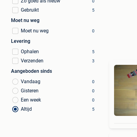
Zo goed als nieuw
0
Gebruikt
5
Moet nu weg
Moet nu weg
0
Levering
Ophalen
5
Verzenden
3
Aangeboden sinds
Vandaag
0
Gisteren
0
Een week
0
Altijd
5