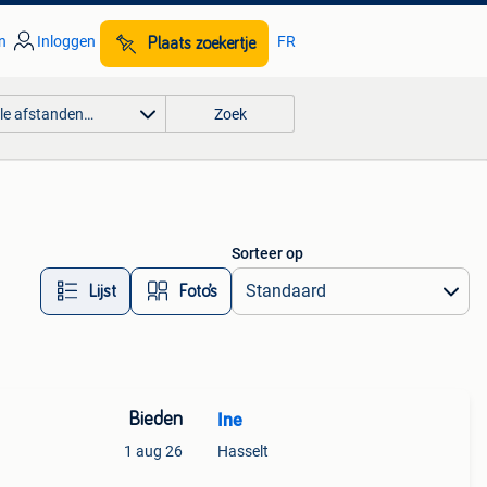
n
Inloggen
FR
Plaats zoekertje
lle afstanden…
Zoek
Sorteer op
Lijst
Foto’s
Bieden
Ine
1 aug 26
Hasselt