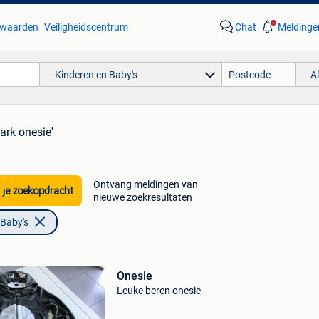
waarden
Veiligheidscentrum
Chat
Meldinge
Kinderen en Baby's
A
ark onesie'
Ontvang meldingen van
 je zoekopdracht
nieuwe zoekresultaten
 Baby's
Onesie
Leuke beren onesie