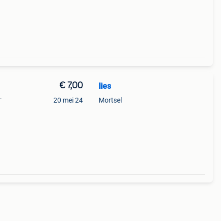
€ 7,00
lies
.
20 mei 24
Mortsel