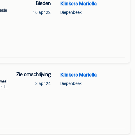
Bieden
Klinkers Mariella
esie
16 apr 22
Diepenbeek
ort
Zie omschrijving
Klinkers Mariella
uweel
3 apr 24
Diepenbeek
il t