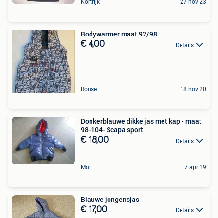
Kortrijk
27 nov 23
Bodywarmer maat 92/98
€ 4,00
Details
Ronse
18 nov 20
Donkerblauwe dikke jas met kap - maat
98-104- Scapa sport
€ 18,00
Details
Mol
7 apr 19
Blauwe jongensjas
€ 17,00
Details