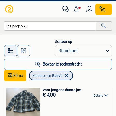
Kinderen en Baby's
Sorteer op
Alle afstanden…
Bewaar je zoekopdracht
Filters
Kinderen en Baby's
zara jongens dunne jas
€ 4,00
Details