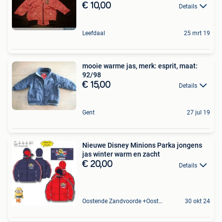
€ 10,00
Details
Leefdaal
25 mrt 19
mooie warme jas, merk: esprit, maat:
92/98
€ 15,00
Details
Gent
27 jul 19
Nieuwe Disney Minions Parka jongens
jas winter warm en zacht
€ 20,00
Details
Oostende Zandvoorde +Oostende
30 okt 24