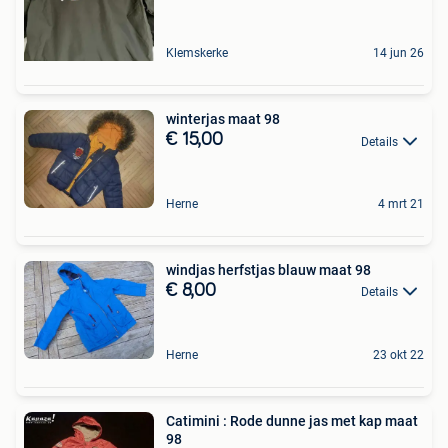
Klemskerke
14 jun 26
winterjas maat 98
€ 15,00
Details
Herne
4 mrt 21
windjas herfstjas blauw maat 98
€ 8,00
Details
Herne
23 okt 22
Catimini : Rode dunne jas met kap maat
98