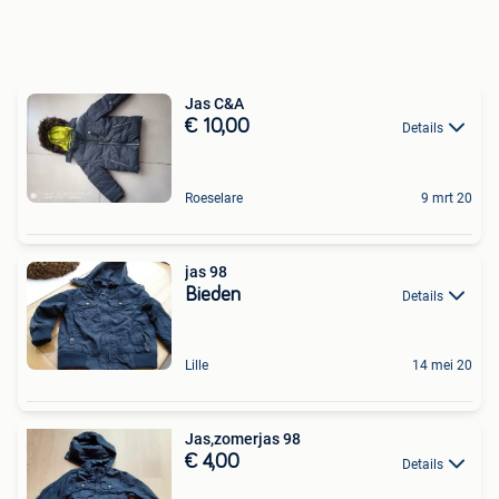
Jas C&A
€ 10,00
Details
Roeselare
9 mrt 20
jas 98
Bieden
Details
Lille
14 mei 20
Jas,zomerjas 98
€ 4,00
Details