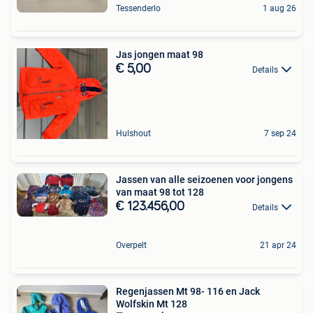
Tessenderlo
1 aug 26
Jas jongen maat 98
€ 5,00
Details
Hulshout
7 sep 24
Jassen van alle seizoenen voor jongens
van maat 98 tot 128
€ 123.456,00
Details
Overpelt
21 apr 24
Regenjassen Mt 98- 116 en Jack
Wolfskin Mt 128