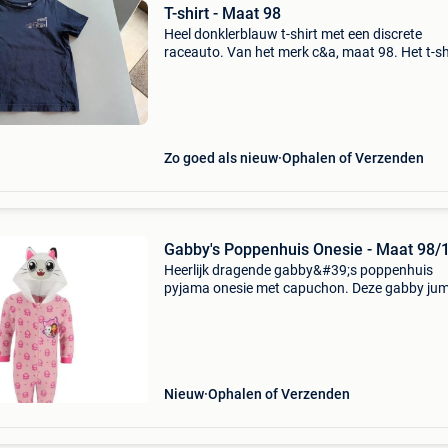
T-shirt - Maat 98
Heel donklerblauw t-shirt met een discrete
raceauto. Van het merk c&a, maat 98. Het t-sh
is zo goed als nieuw. Kijk ook eens naar mijn 
zoekertjes: kinderkleding van maat 58 tot en 
Zo goed als nieuw
Ophalen of Verzenden
Gabby's Poppenhuis Onesie - Maat 98/
Heerlijk dragende gabby&#39;s poppenhuis
pyjama onesie met capuchon. Deze gabby jum
is ook superleuk om als huispak te gebruiken 
een luie zondag. Aan de voorkant zit een lange 
voor ma
Nieuw
Ophalen of Verzenden