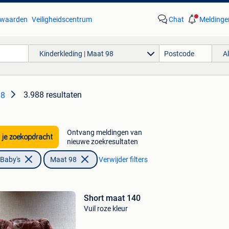
waarden
Veiligheidscentrum
Chat
Meldinge
Kinderkleding | Maat 98
A
3.988 resultaten
98
Ontvang meldingen van
 je zoekopdracht
nieuwe zoekresultaten
 Baby's
Maat 98
Verwijder filters
Short maat 140
Vuil roze kleur