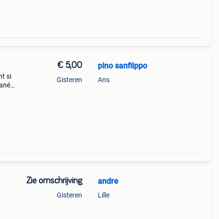
€ 5,00
pino sanfilppo
t si
Gisteren
Ans
tanée
Zie omschrijving
andre
Gisteren
Lille