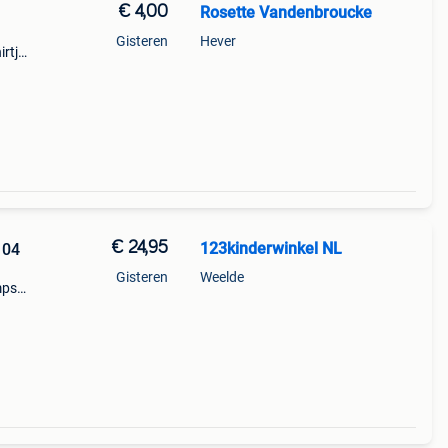
€ 4,00
Rosette Vandenbroucke
Gisteren
Hever
irtje
andere
met
€ 24,95
123kinderwinkel NL
104
Gisteren
Weelde
psuit
op
rits