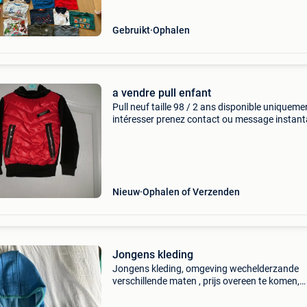
Gebruikt
Ophalen
a vendre pull enfant
Pull neuf taille 98 / 2 ans disponible uniquemen
intéresser prenez contact ou message instan
vous pouvez consulter toute mes annonces
Nieuw
Ophalen of Verzenden
Jongens kleding
Jongens kleding, omgeving wechelderzande
verschillende maten , prijs overeen te komen,
nieuwe en in goede staat