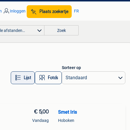
n
Inloggen
FR
Plaats zoekertje
lle afstanden…
Zoek
Sorteer op
Lijst
Foto’s
€ 5,00
Smet Iris
Vandaag
Hoboken