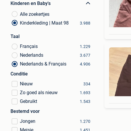
Kinderen en Baby's
Alle zoekertjes
Kinderkleding | Maat 98
3.988
Taal
Français
1.229
Nederlands
3.677
Nederlands & Français
4.906
Conditie
Nieuw
334
Zo goed als nieuw
1.693
Gebruikt
1.543
Bestemd voor
Jongen
1.270
Meisje
1.451