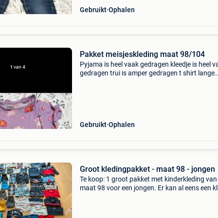
Gebruikt
Ophalen
Pakket meisjeskleding maat 98/104
Pyjama is heel vaak gedragen kleedje is heel v
gedragen trui is amper gedragen t shirt lange
mouwen is amper gedragen
Gebruikt
Ophalen
Groot kledingpakket - maat 98 - jongen
Te koop: 1 groot pakket met kinderkleding van
maat 98 voor een jongen. Er kan al eens een kl
maar of maat 104 inzitten maar die vallen dan
groter of kleiner uit. Er zit vanalles in het pakk
maa