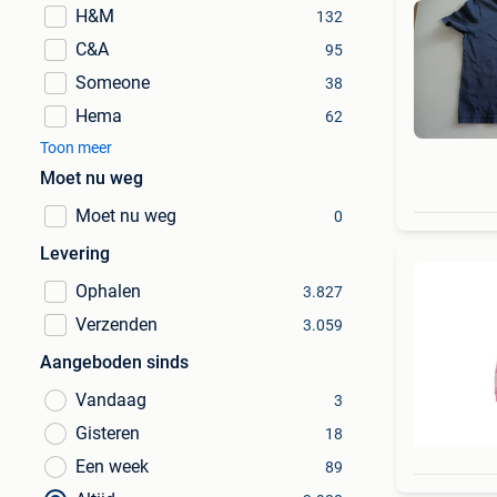
H&M
132
C&A
95
Someone
38
Hema
62
Toon meer
Moet nu weg
Moet nu weg
0
Levering
Ophalen
3.827
Verzenden
3.059
Aangeboden sinds
Vandaag
3
Gisteren
18
Een week
89