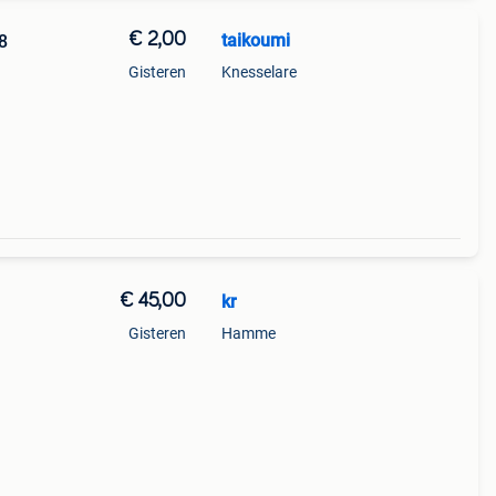
€ 2,00
taikoumi
8
Gisteren
Knesselare
€ 45,00
kr
Gisteren
Hamme