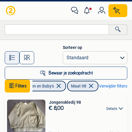
Kinderkleding | Maat 98
Sorteer op
Alle afstanden…
Bewaar je zoekopdracht
Filters
Kinderen en Baby's
Maat 98
Verwijder filters
Jongenskledij 98
€ 8,00
Details