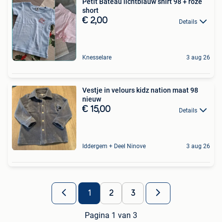
Petit Bateau lichtblauw shirt 98 + roze
short
€ 2,00
Details
Knesselare
3 aug 26
Vestje in velours kidz nation maat 98
nieuw
€ 15,00
Details
Iddergem + Deel Ninove
3 aug 26
1
2
3
Pagina 1 van 3