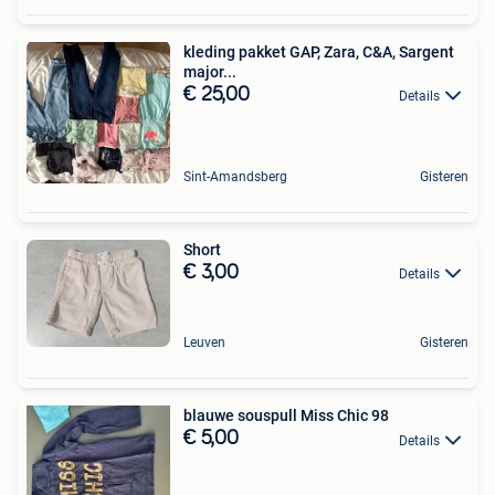
kleding pakket GAP, Zara, C&A, Sargent
major...
€ 25,00
Details
Sint-Amandsberg
Gisteren
Short
€ 3,00
Details
Leuven
Gisteren
blauwe souspull Miss Chic 98
€ 5,00
Details