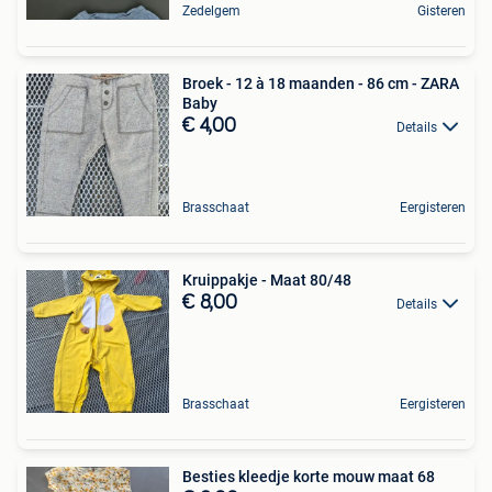
Zedelgem
Gisteren
Broek - 12 à 18 maanden - 86 cm - ZARA
Baby
€ 4,00
Details
Brasschaat
Eergisteren
Kruippakje - Maat 80/48
€ 8,00
Details
Brasschaat
Eergisteren
Besties kleedje korte mouw maat 68