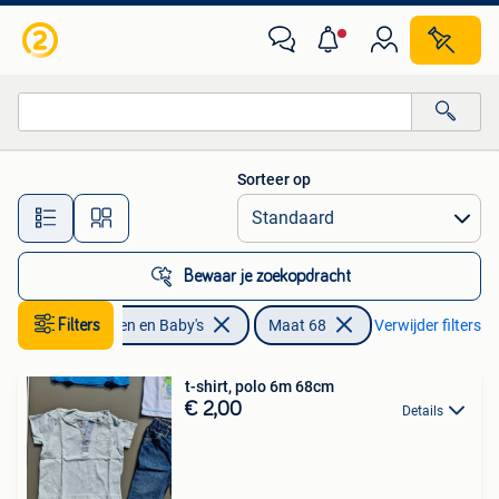
Babykleding | Maat 68
Sorteer op
Alle afstanden…
Bewaar je zoekopdracht
Filters
Kinderen en Baby's
Maat 68
Verwijder filters
t-shirt, polo 6m 68cm
€ 2,00
Details