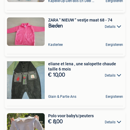
Kapelle-Op-Den-Bos En Deel Van Zemst
Eergisteren
ZARA " NIEUW " vestje maat 68 - 74
Bieden
Details
Kasterlee
Eergisteren
eliane et lena , une salopette chaude
taille 6 mois
€ 10,00
Details
Glain & Partie Ans
Eergisteren
Polo voor baby's/peuters
€ 8,00
Details