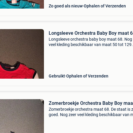
Zo goed als nieuw
Ophalen of Verzenden
Longsleeve Orchestra Baby Boy maat 
Longsleeve orchestra baby boy maat 68. Nog 
veel kleding beschikbaar van maat 50 tot 129
maar snuffelen. Af te halen te heist op den ber
verzenden.
Gebruikt
Ophalen of Verzenden
Zomerbroekje Orchestra Baby Boy maa
Zomerbroekje orchestra maat 68. De staat is 
goed. Nog zeer veel kleding beschikbaar van 
50 tot 129. Kom maar snuffelen. Af te halen t
heist op den berg of verzenden.