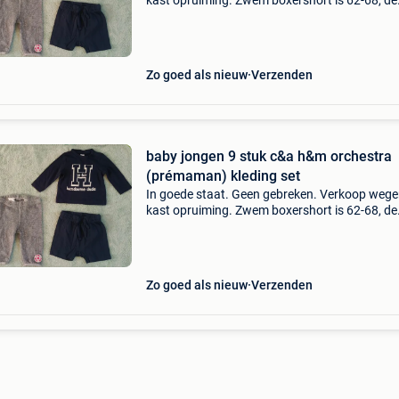
kast opruiming. Zwem boxershort is 62-68, de
andere kledingstukken zijn 68 en voor lente, he
zomer en winter. Merken: bel&bo, h&m, c&a, o
Zo goed als nieuw
Verzenden
baby jongen 9 stuk c&a h&m orchestra
(prémaman) kleding set
In goede staat. Geen gebreken. Verkoop weg
kast opruiming. Zwem boxershort is 62-68, de
andere kledingstukken zijn 68 en voor lente, he
zomer en winter. Afhalen uitsluitend via
galmaarden of v
Zo goed als nieuw
Verzenden