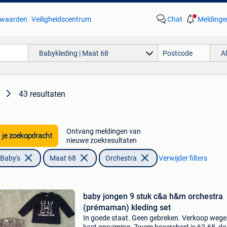
waarden
Veiligheidscentrum
Chat
Meldinge
Babykleding | Maat 68
A
43 resultaten
8
Ontvang meldingen van
 je zoekopdracht
nieuwe zoekresultaten
 Baby's
Maat 68
Orchestra
Verwijder filters
baby jongen 9 stuk c&a h&m orchestra
(prémaman) kleding set
In goede staat. Geen gebreken. Verkoop weg