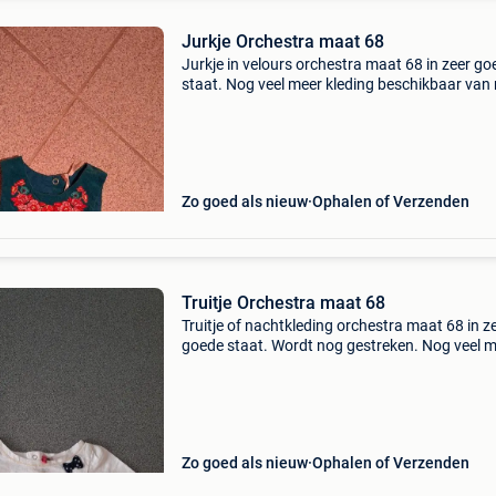
Jurkje Orchestra maat 68
Jurkje in velours orchestra maat 68 in zeer go
staat. Nog veel meer kleding beschikbaar van
50 tot 129. Kom maar snuffelen. Af te halen t
heist op den berg of verzenden.
Zo goed als nieuw
Ophalen of Verzenden
Truitje Orchestra maat 68
Truitje of nachtkleding orchestra maat 68 in z
goede staat. Wordt nog gestreken. Nog veel 
kleding beschikbaar van maat 50 tot 129. Ko
maar snuffelen. Af te halen te heist op den ber
verze
Zo goed als nieuw
Ophalen of Verzenden