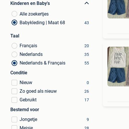
Kinderen en Baby's
Alle zoekertjes
Babykleding | Maat 68
43
Taal
Français
20
Nederlands
35
Nederlands & Français
55
Conditie
Nieuw
0
Zo goed als nieuw
26
Gebruikt
17
Bestemd voor
Jongetje
9
Meisje
28