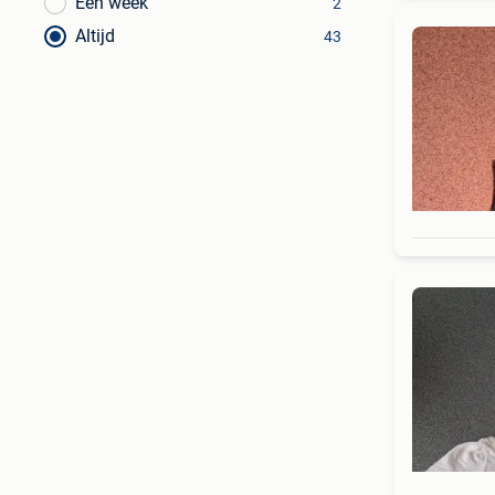
Een week
2
Altijd
43