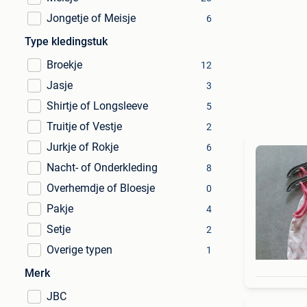
Jongetje of Meisje
6
Type kledingstuk
Broekje
12
Jasje
3
Shirtje of Longsleeve
5
Truitje of Vestje
2
Jurkje of Rokje
6
Nacht- of Onderkleding
8
Overhemdje of Bloesje
0
Pakje
4
Setje
2
Overige typen
1
Merk
JBC