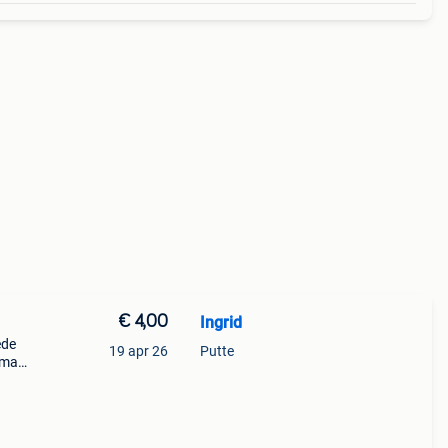
€ 4,00
Ingrid
ede
19 apr 26
Putte
 maat
e