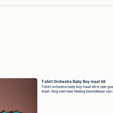
T-shirt Orchestra Baby Boy maat 68
T-shirt orchestra baby boy maat 68 in zeer go
staat. Nog veel meer kleding beschikbaar van
50 tot 129. Kom maar snuffelen. Af te halen t
heist op den berg of verzenden.