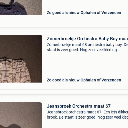
Zo goed als nieuw
Ophalen of Verzenden
Zomerbroekje Orchestra Baby Boy maa
Zomerbroekje maat 68 orchestra baby boy. D
staat is zeer goed. Nog zeer veel kleding
beschikbaar van maat 50 tot 129. Kom maar
snuffelen. Af te halen te heist op den berg of
verzenden.
Zo goed als nieuw
Ophalen of Verzenden
Jeansbroek Orchestra maat 67
Jeansbroek orchestra maat 67. Een iets dikke
broek. De staat is zeer goed. Nog zeer veel kle
beschikbaar van maat 50 tot 129. Kom maar
snuffelen. Af te halen te heist op den berg of