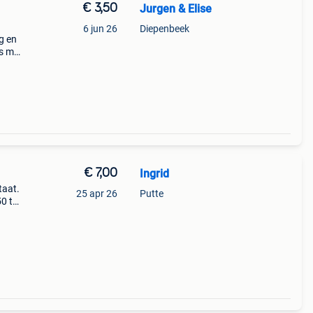
€ 3,50
Jurgen & Elise
6 jun 26
Diepenbeek
g en
ns met
l en
€ 7,00
Ingrid
taat.
25 apr 26
Putte
0 tot
 op