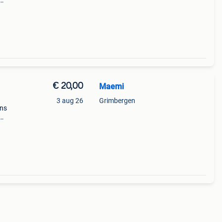
rfst,
€ 20,00
Maemi
3 aug 26
Grimbergen
ens
rfst,