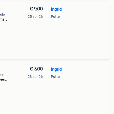
€ 9,00
Ingrid
ede
25 apr 26
Putte
 maat
e
€ 3,00
Ingrid
eer
23 apr 26
Putte
meer
m
g of