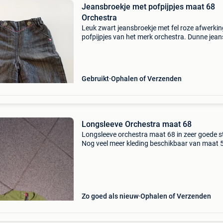
Jeansbroekje met pofpijpjes maat 68
Orchestra
Leuk zwart jeansbroekje met fel roze afwerkin
pofpijpjes van het merk orchestra. Dunne jea
dunne voering, zeker geen stijf broekje. Flexibe
comfortabel. Zeer handige sluiting vooraan, zi
Gebruikt
Ophalen of Verzenden
Longsleeve Orchestra maat 68
Longsleeve orchestra maat 68 in zeer goede s
Nog veel meer kleding beschikbaar van maat 5
129. Kom maar snuffelen. Af te halen te heist
den berg of verzenden.
Zo goed als nieuw
Ophalen of Verzenden