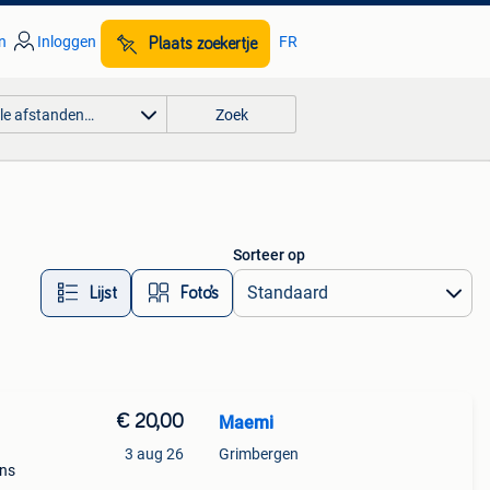
n
Inloggen
FR
Plaats zoekertje
lle afstanden…
Zoek
Sorteer op
Lijst
Foto’s
€ 20,00
Maemi
3 aug 26
Grimbergen
ens