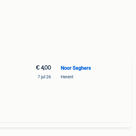
€ 4,00
Noor Seghers
7 jul 26
Herent