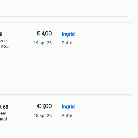
€ 4,00
Ingrid
68
zeer
19 apr 26
Putte
. Kom
g of
€ 7,00
Ingrid
t 68
zeer
18 apr 26
Putte
maat
e