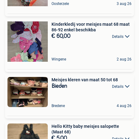
Oosterzele
3 aug 26
Kinderkledij voor meisjes maat 68 maat
86-92 enkel beschikba
€ 60,00
Details
Wingene
2 aug 26
Meisjes kleren van maat 50 tot 68
Bieden
Details
Bredene
4 aug 26
Hello Kitty baby meisjes salopette
(Maat 68)
€ 5,00
Details