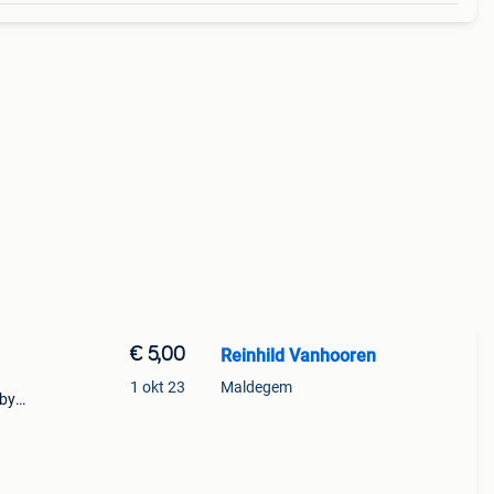
€ 5,00
Reinhild Vanhooren
1 okt 23
Maldegem
aby
unisex
dstof