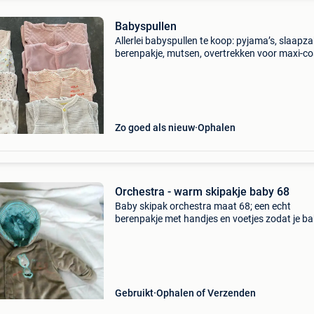
Babyspullen
Allerlei babyspullen te koop: pyjama’s, slaapz
berenpakje, mutsen, overtrekken voor maxi-co
verzorgingskussen. Prijzen zie foto’s. Pyjama’
maat 50-56: nog beschikbaar: de twee met str
Zo goed als nieuw
Ophalen
Orchestra - warm skipakje baby 68
Baby skipak orchestra maat 68; een echt
berenpakje met handjes en voetjes zodat je b
geen koud heeft. Conditie: gebruikt geslacht: 
leeftijd: 6-12 maanden maat: 68 materiaal: ba
kleur: b
Gebruikt
Ophalen of Verzenden