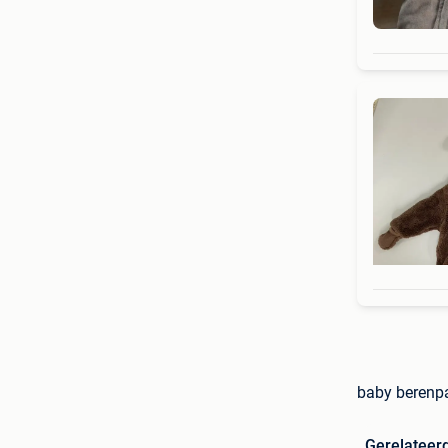
baby berenpa
Gerelateer