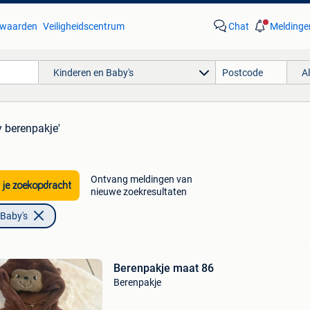
waarden
Veiligheidscentrum
Chat
Meldinge
Kinderen en Baby's
A
y berenpakje'
Ontvang meldingen van
 je zoekopdracht
nieuwe zoekresultaten
 Baby's
Berenpakje maat 86
Berenpakje