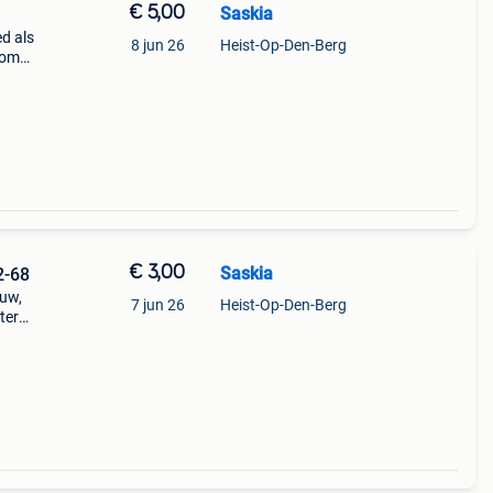
€ 5,00
Saskia
d als
8 jun 26
Heist-Op-Den-Berg
 om
n!
ngen.
€ 3,00
Saskia
2-68
euw,
7 jun 26
Heist-Op-Den-Berg
ter
kunnen
at je