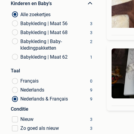
Kinderen en Baby's
Alle zoekertjes
Babykleding | Maat 56
3
Babykleding | Maat 68
3
Babykleding | Baby-
2
kledingpakketten
Babykleding | Maat 62
1
Taal
Français
0
Nederlands
9
Nederlands & Français
9
Conditie
Nieuw
3
Zo goed als nieuw
3