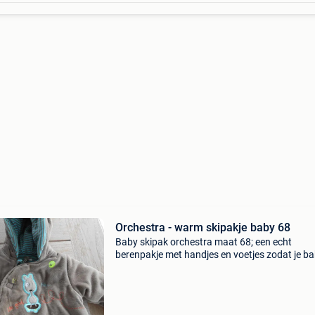
Orchestra - warm skipakje baby 68
Baby skipak orchestra maat 68; een echt
berenpakje met handjes en voetjes zodat je b
geen koud heeft. Conditie: gebruikt geslacht: 
leeftijd: 6-12 maanden maat: 68 materiaal: ba
kleur: b