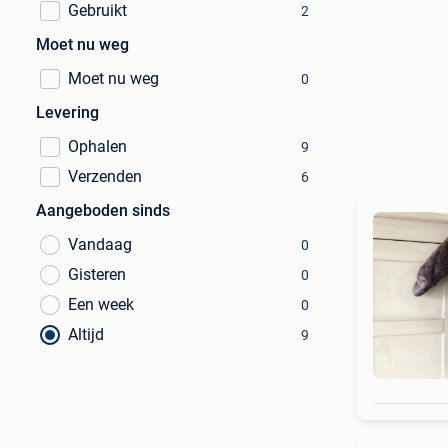
Gebruikt
2
Moet nu weg
Moet nu weg
0
Levering
Ophalen
9
Verzenden
6
Aangeboden sinds
Vandaag
0
Gisteren
0
Een week
0
Altijd
9