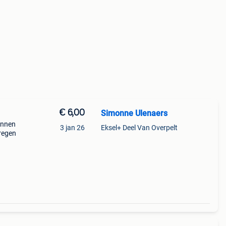
€ 6,00
Simonne Ulenaers
unnen
3 jan 26
Eksel+ Deel Van Overpelt
kregen