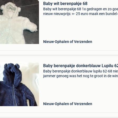
Baby wit berenpakje 68
Baby wit berenpakje 68 1x gedragen en zo goe
nieuw nieuwprijs: +- 25 euro maak een bundel
korting te krijgen: 10% korting vanaf 3 artikele
Bundelkorting is niet van toepassing op biedi
Nieuw
Ophalen of Verzenden
Baby berenpakje donkerblauw Lupilu 6
Baby berenpakje donkerblauw lupilu 62-68 ni
jammer genoeg was het nog te groot in de win
en is het nu in de zomer al te klein mouwtjes 
zowel open als gesloten gedragen worden, zod
g
Nieuw
Ophalen of Verzenden