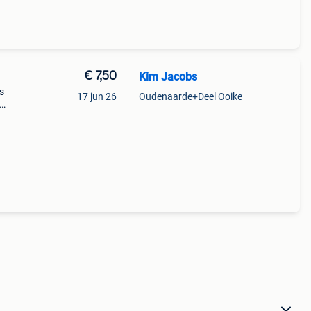
€ 7,50
Kim Jacobs
s
17 jun 26
Oudenaarde+Deel Ooike
edij/