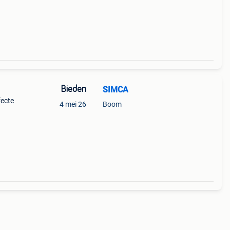
Bieden
SIMCA
fecte
4 mei 26
Boom