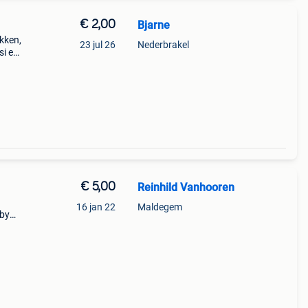
€ 2,00
Bjarne
akken,
23 jul 26
Nederbrakel
si en
s
eepje
€ 5,00
Reinhild Vanhooren
16 jan 22
Maldegem
aby
unisex
dstof