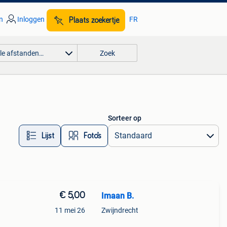
n
Inloggen
FR
Plaats zoekertje
lle afstanden…
Zoek
Sorteer op
Lijst
Foto’s
€ 5,00
Imaan B.
11 mei 26
Zwijndrecht