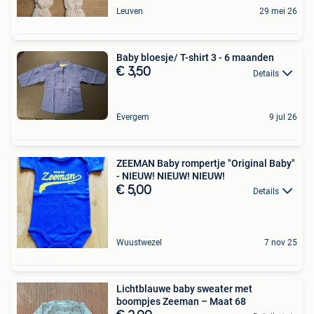
Leuven
29 mei 26
Baby bloesje/ T-shirt 3 - 6 maanden
€ 3,50
Details
Evergem
9 jul 26
ZEEMAN Baby rompertje "Original Baby"
- NIEUW! NIEUW! NIEUW!
€ 5,00
Details
Wuustwezel
7 nov 25
Lichtblauwe baby sweater met
boompjes Zeeman – Maat 68