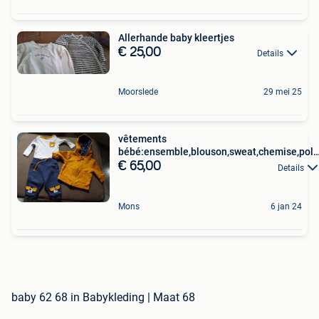
Allerhande baby kleertjes
€ 25,00
Details
Moorslede
29 mei 25
vêtements
bébé:ensemble,blouson,sweat,chemise,polo
Taille 68
€ 65,00
Details
Mons
6 jan 24
baby 62 68 in Babykleding | Maat 68