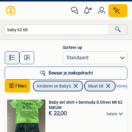
Babykleding | Maat 68
Sorteer op
Alle afstanden…
Bewaar je zoekopdracht
Filters
Kinderen en Baby's
Maat 68
Verwijder
Baby set shirt + bermuda S.Oliver Mt 62
NIEUW
€ 22,00
Details