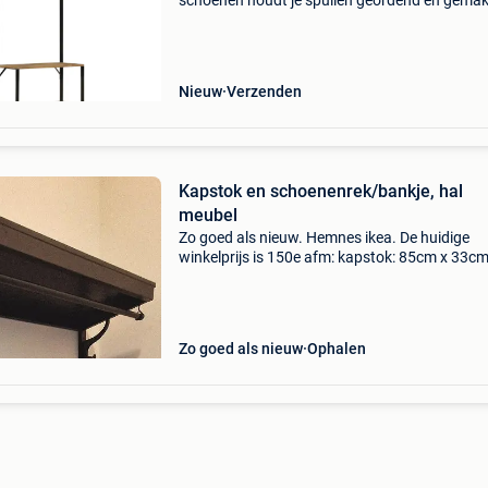
schoenen houdt je spullen geordend en gemakk
toegankelijk! 2-In-1 kapstok: deze
kapstokstandaard heeft 8 haken om voldoen
hangruimte te bieden voor
Nieuw
Verzenden
Kapstok en schoenenrek/bankje, hal
meubel
Zo goed als nieuw. Hemnes ikea. De huidige
winkelprijs is 150e afm: kapstok: 85cm x 33c
schoenenrek: 85x32x65 cm ideaal voor een kle
inkomhal.
Zo goed als nieuw
Ophalen