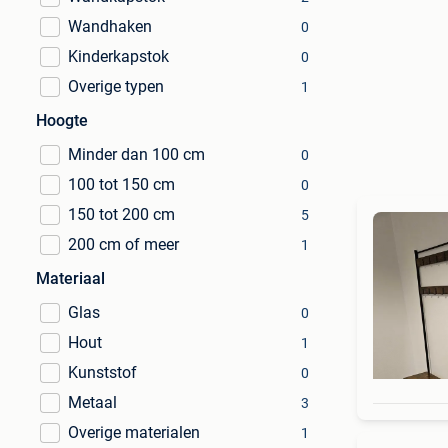
Wandhaken
0
Kinderkapstok
0
Overige typen
1
Hoogte
Minder dan 100 cm
0
100 tot 150 cm
0
150 tot 200 cm
5
200 cm of meer
1
Materiaal
Glas
0
Hout
1
Kunststof
0
Metaal
3
Overige materialen
1