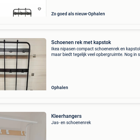
Zo goed als nieuw
Ophalen
Schoenen rek met kapstok
Ikea nipasen compact schoenenrek en kapsto
maar biedt tegelijk veel opbergruimte. Nog in 
mooie staat met een licht wit veegje vooraan (
detail foto&#39;s) afmetingen: 89,5cm breed
Ophalen
Kleerhangers
Jas- en schoenenrek