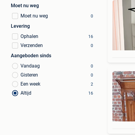
Moet nu weg
Moet nu weg
0
Levering
Ophalen
16
Verzenden
0
Aangeboden sinds
Vandaag
0
Gisteren
0
Een week
2
Altijd
16