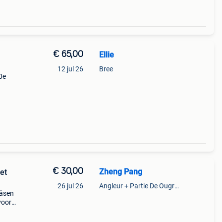
€ 65,00
Ellie
12 jul 26
Bree
0e
€ 30,00
Zheng Pang
et
26 jul 26
Angleur + Partie De Ougree + Partie De Tilff Et De Embourg
påsen
voor
 kaps