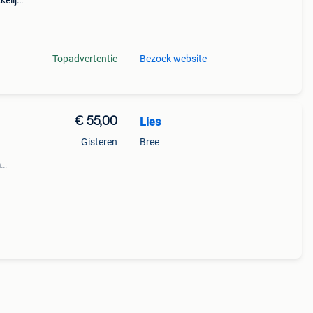
elijk
de
Topadvertentie
Bezoek website
€ 55,00
Lies
Gisteren
Bree
m
ine