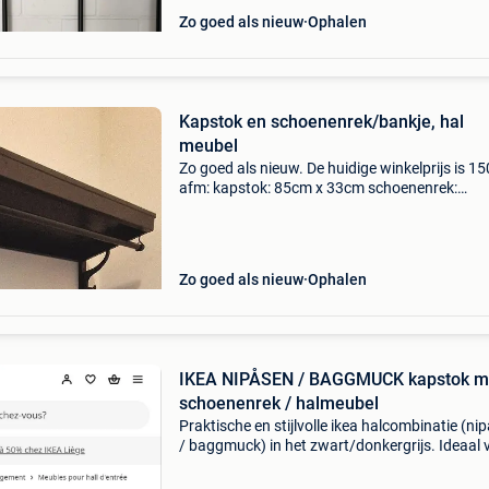
Zo goed als nieuw
Ophalen
Kapstok en schoenenrek/bankje, hal
meubel
Zo goed als nieuw. De huidige winkelprijs is 15
afm: kapstok: 85cm x 33cm schoenenrek:
85x32x65 cm ideaal voor een kleine inkomhal.
Zo goed als nieuw
Ophalen
IKEA NIPÅSEN / BAGGMUCK kapstok m
schoenenrek / halmeubel
Praktische en stijlvolle ikea halcombinatie (ni
/ baggmuck) in het zwart/donkergrijs. Ideaal 
de gang of hal om jassen, tassen en schoenen
overzichtelijk op te bergen. ​Type: halmeubel /