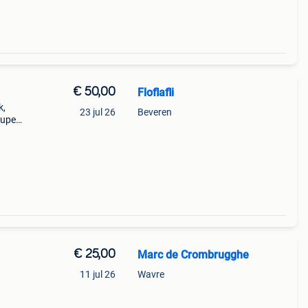
€ 50,00
Floflafli
k,
23 jul 26
Beveren
super
zie
 37cm
€ 25,00
Marc de Crombrugghe
11 jul 26
Wavre