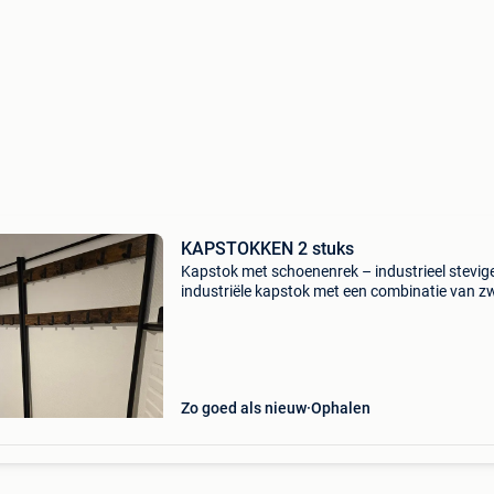
KAPSTOKKEN 2 stuks
Kapstok met schoenenrek – industrieel stevig
industriële kapstok met een combinatie van z
metalen frame en houten planken. Voorzien v
twee rijen haken, ideaal voor het ophangen va
jassen, tass
Zo goed als nieuw
Ophalen