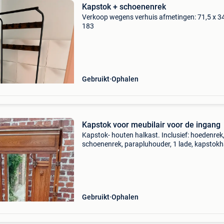
Kapstok + schoenenrek
Verkoop wegens verhuis afmetingen: 71,5 x 3
183
Gebruikt
Ophalen
Kapstok voor meubilair voor de ingang
Kapstok- houten halkast. Inclusief: hoedenrek
schoenenrek, parapluhouder, 1 lade, kapstok
en 1 spiegel. Mooi vintage object in goede staa
Hoogte 200 cm - breedte 96 cm - diepte 27 cm
ontvoerin
Gebruikt
Ophalen