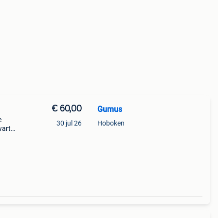
€ 60,00
Gumus
e
30 jul 26
Hoboken
wart
an
n