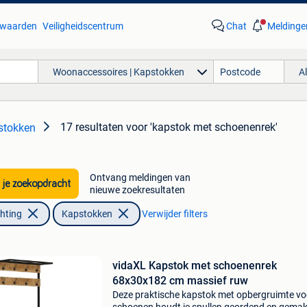
waarden
Veiligheidscentrum
Chat
Meldinge
Woonaccessoires | Kapstokken
A
17 resultaten
voor 'kapstok met schoenenrek'
stokken
Ontvang meldingen van
 je zoekopdracht
nieuwe zoekresultaten
chting
Kapstokken
Verwijder filters
vidaXL Kapstok met schoenenrek
68x30x182 cm massief ruw
Deze praktische kapstok met opbergruimte vo