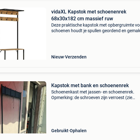
vidaXL Kapstok met schoenenrek
68x30x182 cm massief ruw
Deze praktische kapstok met opbergruimte vo
schoenen houdt je spullen geordend en gemakk
toegankelijk! 2-In-1 kapstok: deze
kapstokstandaard heeft 8 haken om voldoen
hangruimte te bieden voor
Nieuw
Verzenden
Kapstok met bank en schoenenrek
Schoenenkast met jassen- en schoenenrek.
Opmerking: de schroeven zijn verroest (zie
foto&#39;s)
Gebruikt
Ophalen