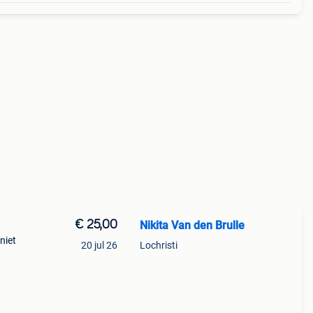
€ 25,00
Nikita Van den Brulle
niet
20 jul 26
Lochristi