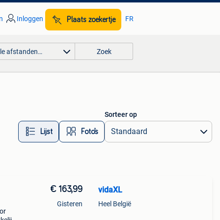
n
Inloggen
FR
Plaats zoekertje
lle afstanden…
Zoek
Sorteer op
Lijst
Foto’s
€ 163,99
vidaXL
Gisteren
Heel België
or