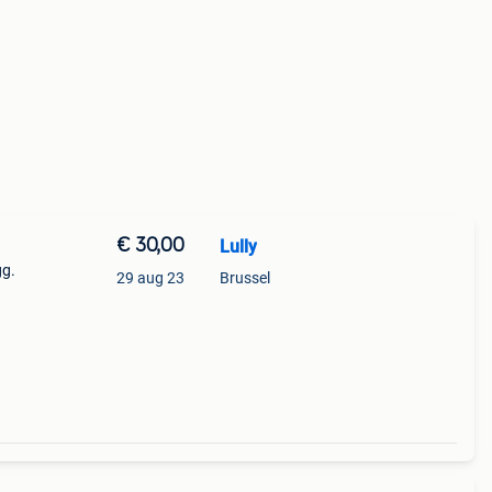
€ 30,00
Lully
gg.
29 aug 23
Brussel