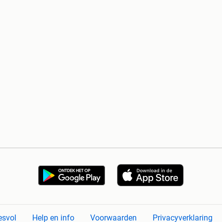
esvol
Help en info
Voorwaarden
Privacyverklaring