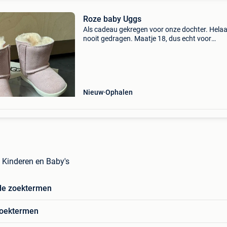
Roze baby Uggs
Als cadeau gekregen voor onze dochter. Hela
nooit gedragen. Maatje 18, dus echt voor
baby&#39;s, goed voor in de herfst-winter om
kleine voetjes warm te houden.
Nieuw
Ophalen
 Kinderen en Baby's
de zoektermen
zoektermen