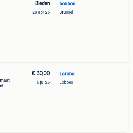
Bieden
boubou
28 apr 26
Brussel
€ 30,00
Laroba
nmaat
6 jul 26
Lobbes
et
alleen
 la