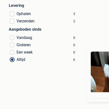
Levering
Ophalen
5
Verzenden
2
Aangeboden sinds
Vandaag
0
Gisteren
0
Een week
0
Altijd
6