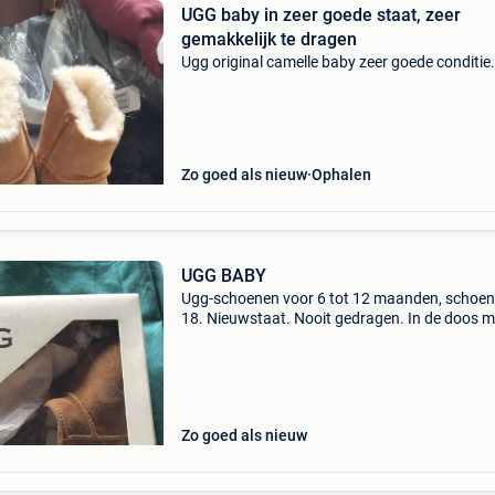
UGG baby in zeer goede staat, zeer
gemakkelijk te dragen
Ugg original camelle baby zeer goede conditie.
Zo goed als nieuw
Ophalen
UGG BABY
Ugg-schoenen voor 6 tot 12 maanden, schoe
18. Nieuwstaat. Nooit gedragen. In de doos m
label (zie foto&#39;s). Nieuwprijs 70 eur. Doe 
een bod op de site. Ophalen of bezorgen tegen
Zo goed als nieuw