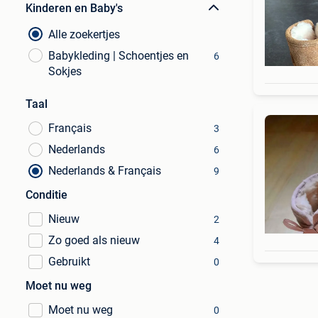
Kinderen en Baby's
Alle zoekertjes
Babykleding | Schoentjes en
6
Sokjes
Taal
Français
3
Nederlands
6
Nederlands & Français
9
Conditie
Nieuw
2
Zo goed als nieuw
4
Gebruikt
0
Moet nu weg
Moet nu weg
0