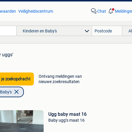
waarden
Veiligheidscentrum
Chat
Meldinge
Kinderen en Baby's
A
y uggs'
Ontvang meldingen van
 je zoekopdracht
nieuwe zoekresultaten
 Baby's
Ugg baby maat 16
Baby ugg’s maat 16