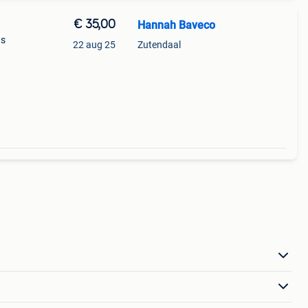
€ 35,00
Hannah Baveco
as
22 aug 25
Zutendaal