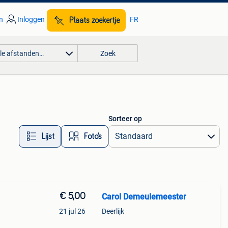
n
Inloggen
FR
Plaats zoekertje
lle afstanden…
Zoek
Sorteer op
Lijst
Foto’s
€ 5,00
Carol Demeulemeester
21 jul 26
Deerlijk