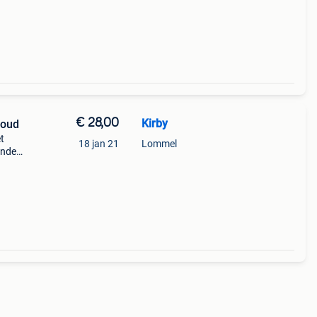
€ 28,00
Kirby
goud
t
18 jan 21
Lommel
anden