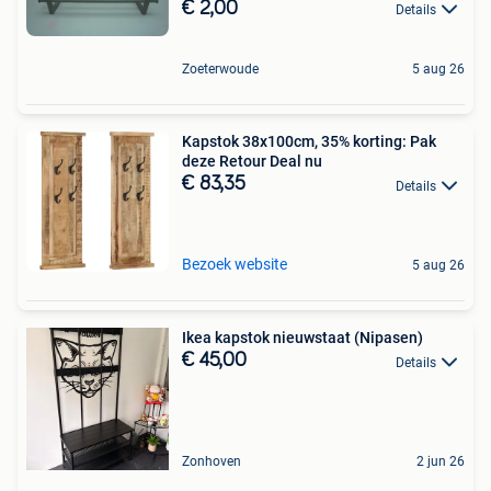
€ 2,00
Details
Zoeterwoude
5 aug 26
Kapstok 38x100cm, 35% korting: Pak
deze Retour Deal nu
€ 83,35
Details
Bezoek website
5 aug 26
Ikea kapstok nieuwstaat (Nipasen)
€ 45,00
Details
Zonhoven
2 jun 26