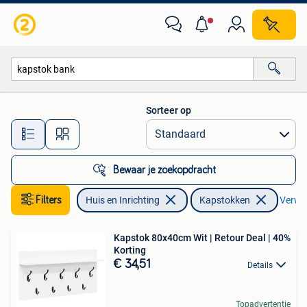
Woonaccessoires | Kapstokken
Sorteer op
Alle afstanden…
Bewaar je zoekopdracht
Filters
Huis en Inrichting
Kapstokken
Verwijd
Kapstok 80x40cm Wit | Retour Deal | 40%
Korting
€ 34,51
Details
Topadvertentie