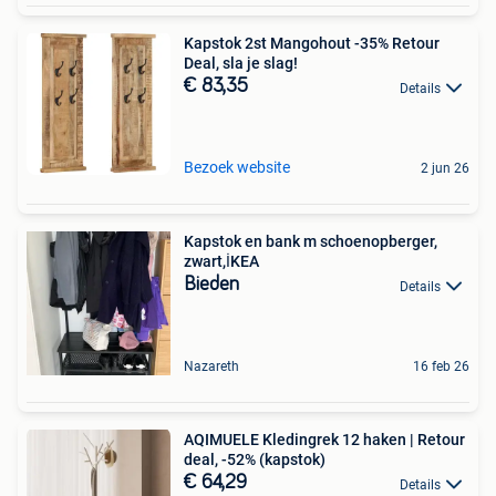
Kapstok 2st Mangohout -35% Retour
Deal, sla je slag!
€ 83,35
Details
Bezoek website
2 jun 26
Kapstok en bank m schoenopberger,
zwart,İKEA
Bieden
Details
Nazareth
16 feb 26
AQIMUELE Kledingrek 12 haken | Retour
deal, -52% (kapstok)
€ 64,29
Details