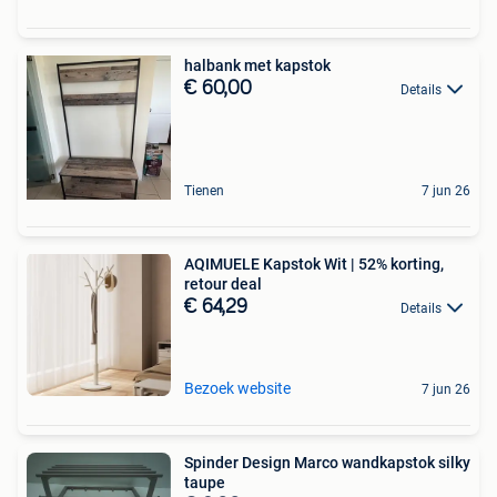
halbank met kapstok
€ 60,00
Details
Tienen
7 jun 26
AQIMUELE Kapstok Wit | 52% korting,
retour deal
€ 64,29
Details
Bezoek website
7 jun 26
Spinder Design Marco wandkapstok silky
taupe