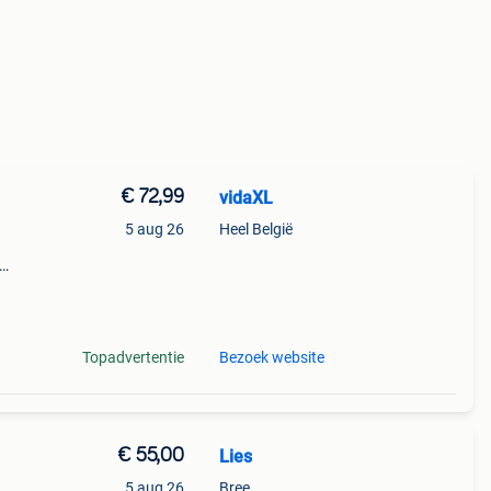
€ 72,99
vidaXL
5 aug 26
Heel België
eeft
Topadvertentie
Bezoek website
€ 55,00
Lies
5 aug 26
Bree