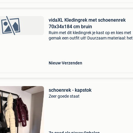
vidaXL Kledingrek met schoenenrek
70x34x184 cm bruin
Ruim met dit kledingrek je kast op en kies met
gemak een outfit uit! Duurzaam materiaal: het
bewerkte hout is van uitzonderlijke kwaliteit, h
een glad oppervlak en is sterk, stabiel en
vochtbesten
Nieuw
Verzenden
schoenrek - kapstok
Zeer goede staat