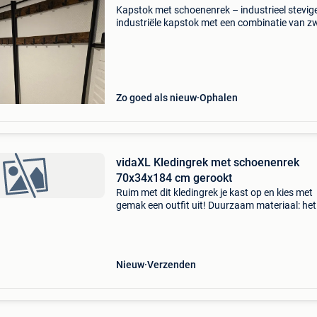
Kapstok met schoenenrek – industrieel stevig
industriële kapstok met een combinatie van z
metalen frame en houten planken. Voorzien v
twee rijen haken, ideaal voor het ophangen va
jassen, tass
Zo goed als nieuw
Ophalen
vidaXL Kledingrek met schoenenrek
70x34x184 cm gerookt
Ruim met dit kledingrek je kast op en kies met
gemak een outfit uit! Duurzaam materiaal: het
bewerkte hout is van uitzonderlijke kwaliteit, h
een glad oppervlak en is sterk, stabiel en
vochtbesten
Nieuw
Verzenden