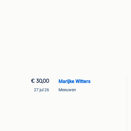
€ 30,00
Marijke Witters
27 jul 26
Meeuwen