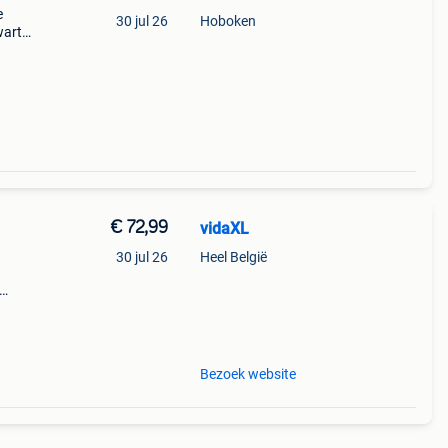
e
30 jul 26
Hoboken
wart
an
n
€ 72,99
vidaXL
30 jul 26
Heel België
eeft
Bezoek website