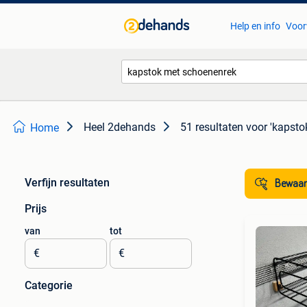
Help en info
Voor
Heel 2dehands
51 resultaten
voor 'kapsto
Home
Verfijn resultaten
Bewaar
Prijs
van
tot
€
€
Categorie