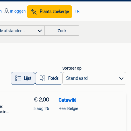
n
Inloggen
FR
Plaats zoekertje
lle afstanden…
Zoek
Sorteer op
Lijst
Foto’s
€ 2,00
Catawiki
e:
5 aug 26
Heel België
usief
 ikea