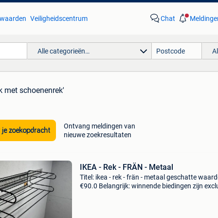
waarden
Veiligheidscentrum
Chat
Meldinge
Alle categorieën…
A
k met schoenenrek'
Ontvang meldingen van
 je zoekopdracht
nieuwe zoekresultaten
IKEA - Rek - FRÄN - Metaal
Titel: ikea - rek - frän - metaal geschatte waard
€90.0 Belangrijk: winnende biedingen zijn excl
9% koperbescherming + €3 toegeschreven aan
– frän wandrek – scandinavisch design