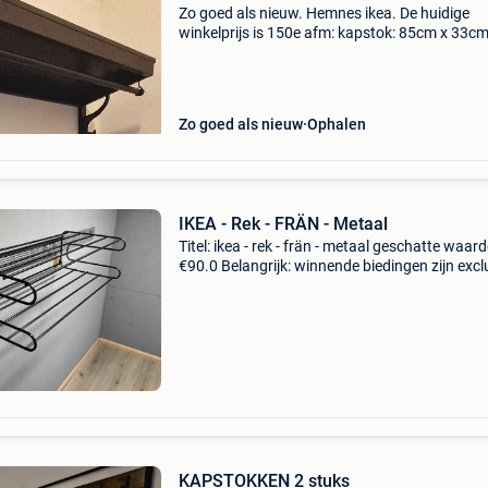
Zo goed als nieuw. Hemnes ikea. De huidige
winkelprijs is 150e afm: kapstok: 85cm x 33c
schoenenrek: 85x32x65 cm ideaal voor een kle
inkomhal.
Zo goed als nieuw
Ophalen
IKEA - Rek - FRÄN - Metaal
Titel: ikea - rek - frän - metaal geschatte waard
€90.0 Belangrijk: winnende biedingen zijn excl
9% koperbescherming + €3 toegeschreven aan
– frän wandrek – scandinavisch design
KAPSTOKKEN 2 stuks