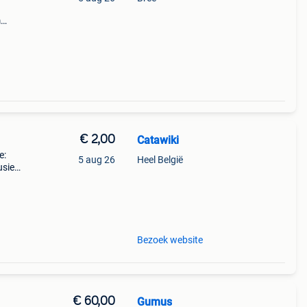
m
ine
€ 2,00
Catawiki
e:
5 aug 26
Heel België
usief
 ikea
Bezoek website
€ 60,00
Gumus