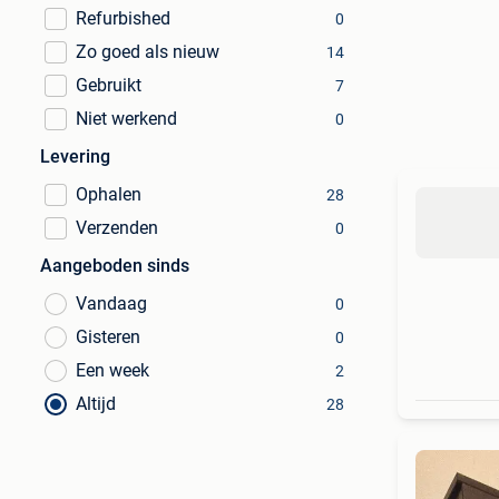
Refurbished
0
Zo goed als nieuw
14
Gebruikt
7
Niet werkend
0
Levering
Ophalen
28
Verzenden
0
Aangeboden sinds
Vandaag
0
Gisteren
0
Een week
2
Altijd
28