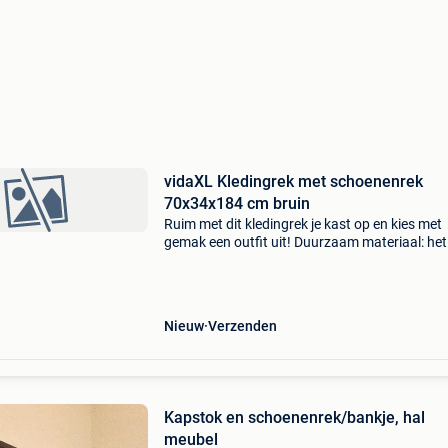
vidaXL Kledingrek met schoenenrek
70x34x184 cm bruin
Ruim met dit kledingrek je kast op en kies met
gemak een outfit uit! Duurzaam materiaal: het
bewerkte hout is van uitzonderlijke kwaliteit, h
een glad oppervlak en is sterk, stabiel en
vochtbesten
Nieuw
Verzenden
Kapstok en schoenenrek/bankje, hal
meubel