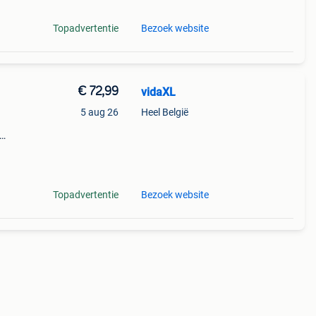
Topadvertentie
Bezoek website
€ 72,99
vidaXL
5 aug 26
Heel België
eeft
Topadvertentie
Bezoek website