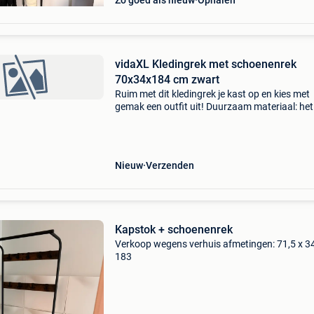
Zo goed als nieuw
Ophalen
vidaXL Kledingrek met schoenenrek
70x34x184 cm zwart
Ruim met dit kledingrek je kast op en kies met
gemak een outfit uit! Duurzaam materiaal: het
bewerkte hout is van uitzonderlijke kwaliteit, h
een glad oppervlak en is sterk, stabiel en
vochtbesten
Nieuw
Verzenden
Kapstok + schoenenrek
Verkoop wegens verhuis afmetingen: 71,5 x 3
183