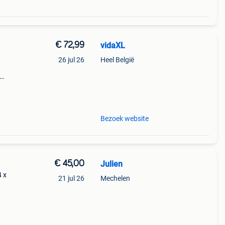
€ 72,99
vidaXL
26 jul 26
Heel België
eeft
Bezoek website
€ 45,00
Julien
4 x
21 jul 26
Mechelen