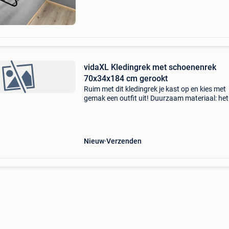
vidaXL Kledingrek met schoenenrek
70x34x184 cm gerookt
Ruim met dit kledingrek je kast op en kies met
gemak een outfit uit! Duurzaam materiaal: het
bewerkte hout is van uitzonderlijke kwaliteit, h
een glad oppervlak en is sterk, stabiel en
vochtbesten
Nieuw
Verzenden