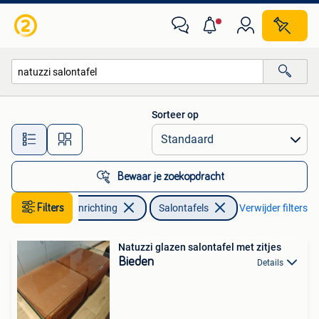
Tafels | Salontafels
Sorteer op
Alle afstanden…
Bewaar je zoekopdracht
Filters
Huis en Inrichting
Salontafels
Verwijder filters
Natuzzi glazen salontafel met zitjes
Bieden
Details