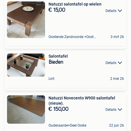
Natuzzi salontafel op wielen
€ 15,00
Details
Oostende Zandvoorde +Oostende
3 mrt 26
Salontafel
Bieden
Details
Lint
2 mei 26
Natuzzi Novecento W900 salontafel
(nieuw).
€ 150,00
Details
Oudenaarde+Deel Ooike
22 jun 26