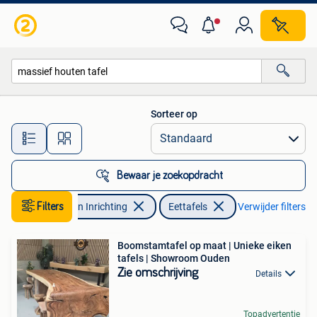
Tafels | Eettafels
Sorteer op
Alle afstanden…
Bewaar je zoekopdracht
Filters
Huis en Inrichting
Eettafels
Verwijder filters
Boomstamtafel op maat | Unieke eiken
tafels | Showroom Ouden
Zie omschrijving
Details
Topadvertentie