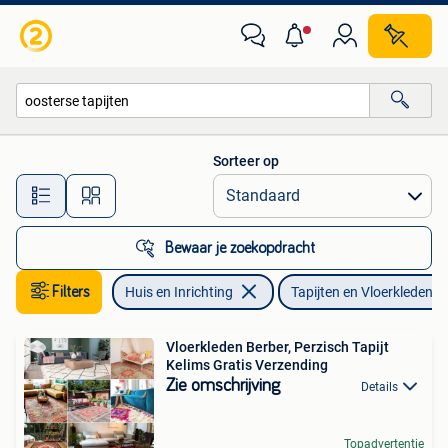
Stoffering | Tapijten en Vloerkleden
Sorteer op
Alle afstanden…
Bewaar je zoekopdracht
Filters
Huis en Inrichting
Tapijten en Vloerkleden
Vloerkleden Berber, Perzisch Tapijt
Kelims Gratis Verzending
Zie omschrijving
Details
Topadvertentie