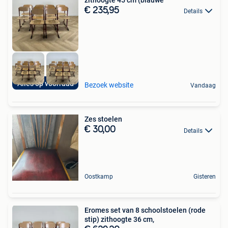
€ 235,95
Details
Alles op voorraad
Bezoek website
Vandaag
Zes stoelen
€ 30,00
Details
Oostkamp
Gisteren
Eromes set van 8 schoolstoelen (rode
stip) zithoogte 36 cm,