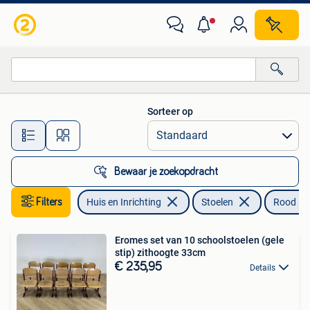
Stoelen
Sorteer op
Alle afstanden…
Bewaar je zoekopdracht
Filters
Huis en Inrichting
Stoelen
Rood
Eromes set van 10 schoolstoelen (gele
stip) zithoogte 33cm
€ 235,95
Details