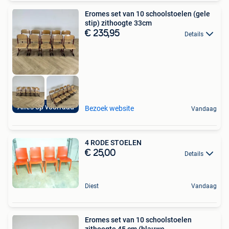
Eromes set van 10 schoolstoelen (gele
stip) zithoogte 33cm
€ 235,95
Details
Alles op voorraad
Bezoek website
Vandaag
4 RODE STOELEN
€ 25,00
Details
Diest
Vandaag
Eromes set van 10 schoolstoelen
zithoogte 45 cm (blauwe