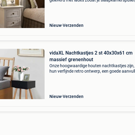
geleverd met lades zodat je slaapkamerspullet
altijd bij de hand hebt.elk kastje heeft 2 lades.
transparant gelakte hout maakt de nachtkast
Nieuw
Verzenden
vidaXL Nachtkastjes 2 st 40x30x61 cm
massief grenenhout
Onze hoogwaardige houten nachtkastjes zijn,
hun verfijnde retro ontwerp, een goede aanvul
op je slaapkamer of woonkamer. Ze zijn vakk
gemaakt van massief grenenhout en hoogwa
mdf, wa
Nieuw
Verzenden