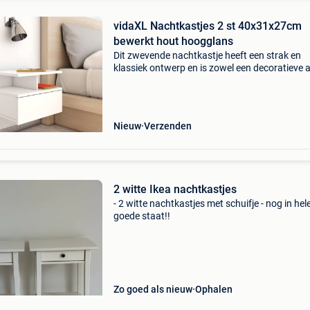
vidaXL Nachtkastjes 2 st 40x31x27cm
bewerkt hout hoogglans
Dit zwevende nachtkastje heeft een strak en
klassiek ontwerp en is zowel een decoratieve a
een praktische aanvulling op je interieur. Het
nachtkastje kan aan de muur worden gemont
en is gemaakt
Nieuw
Verzenden
2 witte Ikea nachtkastjes
- 2 witte nachtkastjes met schuifje - nog in hel
goede staat!!
Zo goed als nieuw
Ophalen