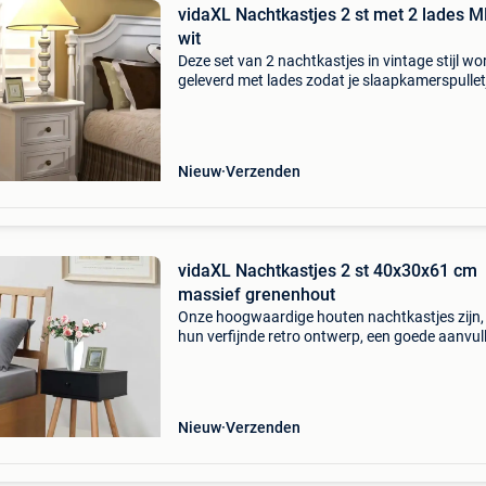
vidaXL Nachtkastjes 2 st met 2 lades 
wit
Deze set van 2 nachtkastjes in vintage stijl wo
geleverd met lades zodat je slaapkamerspullet
altijd bij de hand hebt.elk kastje heeft 2 lades.
transparant gelakte hout maakt de nachtkast
Nieuw
Verzenden
vidaXL Nachtkastjes 2 st 40x30x61 cm
massief grenenhout
Onze hoogwaardige houten nachtkastjes zijn,
hun verfijnde retro ontwerp, een goede aanvul
op je slaapkamer of woonkamer. Ze zijn vakk
gemaakt van massief grenenhout en hoogwa
mdf, wa
Nieuw
Verzenden