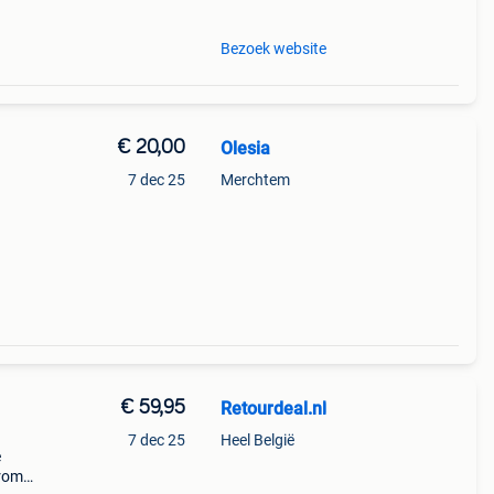
Bezoek website
€ 20,00
Olesia
7 dec 25
Merchtem
€ 59,95
Retourdeal.nl
7 dec 25
Heel België
e
arom