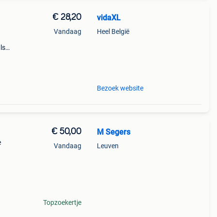
€ 28,20
vidaXL
Vandaag
Heel België
ls
eerd
Bezoek website
€ 50,00
M Segers
e
Vandaag
Leuven
Topzoekertje