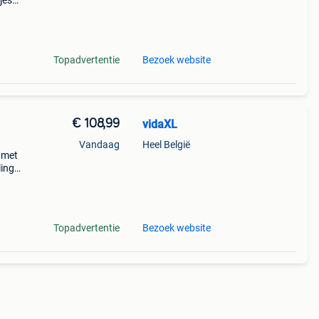
jes
 Het
jes
Topadvertentie
Bezoek website
€ 108,99
vidaXL
Vandaag
Heel België
 met
ling
undig
ardig
Topadvertentie
Bezoek website