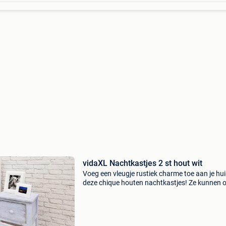
vidaXL Nachtkastjes 2 st hout wit
Voeg een vleugje rustiek charme toe aan je hu
deze chique houten nachtkastjes! Ze kunnen 
gebruikt worden als kast om een telefoon op t
zetten, als bijzettafel, als ladekast, enz. Deze
compa