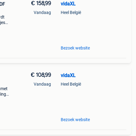
€ 158,99
vidaXL
MDF
Vandaag
Heel België
rdt
jes
 Het
jes
Bezoek website
€ 108,99
vidaXL
Vandaag
Heel België
 met
ling
undig
ardig
Bezoek website