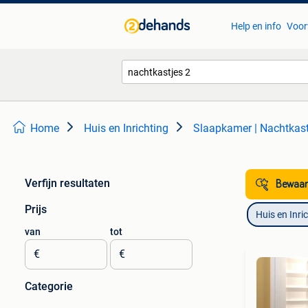
Help en info
Voor
Home
Huis en Inrichting
Slaapkamer | Nachtkast
Verfijn resultaten
Bewaar
Prijs
Huis en Inri
van
tot
€
€
Categorie