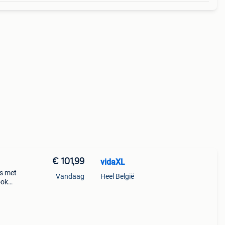
€ 101,99
vidaXL
is met
Vandaag
Heel België
ook
e