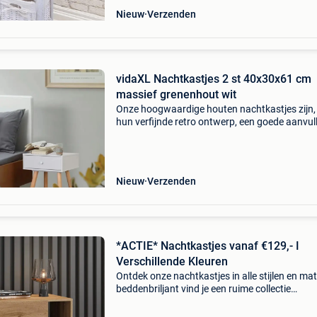
Nieuw
Verzenden
vidaXL Nachtkastjes 2 st 40x30x61 cm
massief grenenhout wit
Onze hoogwaardige houten nachtkastjes zijn,
hun verfijnde retro ontwerp, een goede aanvul
op je slaapkamer of woonkamer. Ze zijn vakk
gemaakt van massief grenenhout en hoogwa
mdf, wa
Nieuw
Verzenden
*ACTIE* Nachtkastjes vanaf €129,- I
Verschillende Kleuren
Ontdek onze nachtkastjes in alle stijlen en mat
beddenbriljant vind je een ruime collectie
nachtkastjes in diverse modellen, kleuren en
afmetingen van modern tot klassiek en alles