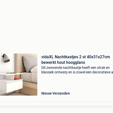
vidaXL Nachtkastjes 2 st 40x31x27cm
bewerkt hout hoogglans
Dit zwevende nachtkastje heeft een strak en
klassiek ontwerp en is zowel een decoratieve a
een praktische aanvulling op je interieur. Het
nachtkastje kan aan de muur worden gemont
en is gemaakt
Nieuw
Verzenden