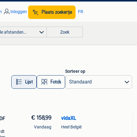
n
Inloggen
FR
Plaats zoekertje
lle afstanden…
Zoek
Sorteer op
Lijst
Foto’s
€ 158,99
vidaXL
MDF
Vandaag
Heel België
rdt