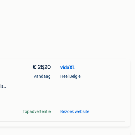
€ 28,20
vidaXL
Vandaag
Heel België
ls
eerd
Topadvertentie
Bezoek website