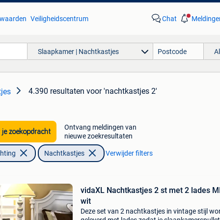
waarden
Veiligheidscentrum
Chat
Meldinge
Slaapkamer | Nachtkastjes
A
4.390 resultaten
voor 'nachtkastjes 2'
jes
Ontvang meldingen van
 je zoekopdracht
nieuwe zoekresultaten
chting
Nachtkastjes
Verwijder filters
vidaXL Nachtkastjes 2 st met 2 lades 
wit
Deze set van 2 nachtkastjes in vintage stijl wo