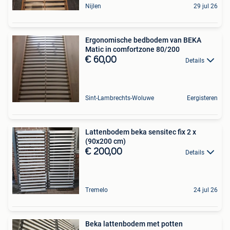
Nijlen
29 jul 26
Ergonomische bedbodem van BEKA
Matic in comfortzone 80/200
€ 60,00
Details
Sint-Lambrechts-Woluwe
Eergisteren
Lattenbodem beka sensitec fix 2 x
(90x200 cm)
€ 200,00
Details
Tremelo
24 jul 26
Beka lattenbodem met potten