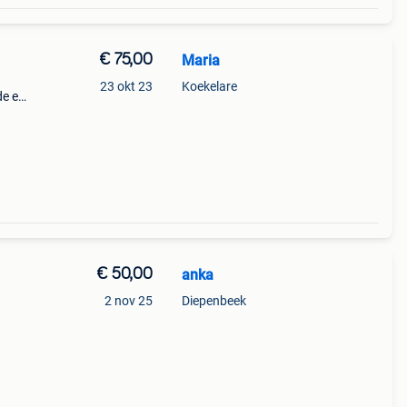
€ 75,00
Maria
g
23 okt 23
Koekelare
de en
€ 50,00
anka
2 nov 25
Diepenbeek