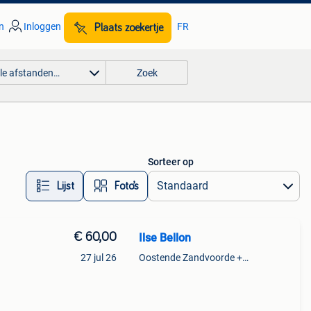
n
Inloggen
FR
Plaats zoekertje
lle afstanden…
Zoek
Sorteer op
Lijst
Foto’s
€ 60,00
Ilse Bellon
27 jul 26
Oostende Zandvoorde +Oostende