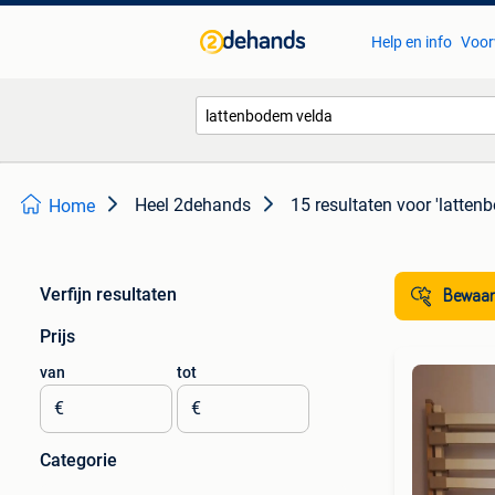
Help en info
Voor
Heel 2dehands
15 resultaten
voor 'latten
Home
Verfijn resultaten
Bewaar
Prijs
van
tot
€
€
Categorie