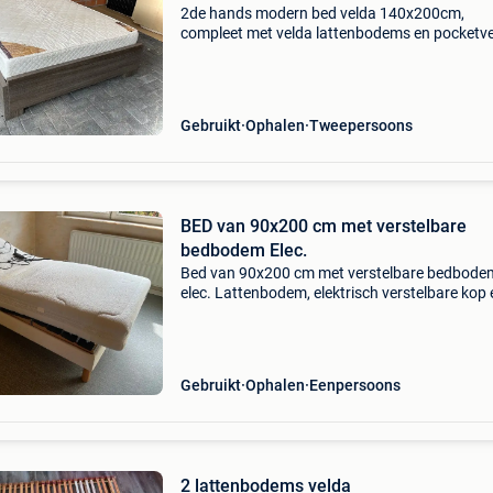
2de hands modern bed velda 140x200cm,
compleet met velda lattenbodems en pocketve
matras met medium ligcomfort. In gebruikte 
zeer goede staat, lichte gebruikssporen aanwe
geen schade. Sta
Gebruikt
Ophalen
Tweepersoons
BED van 90x200 cm met verstelbare
bedbodem Elec.
Bed van 90x200 cm met verstelbare bedbode
elec. Lattenbodem, elektrisch verstelbare kop 
voet. Velda matras van 20 cm met afneembar
hoes alles functioneel en in goede staat doe d
juiste aanbiedin
Gebruikt
Ophalen
Eenpersoons
2 lattenbodems velda