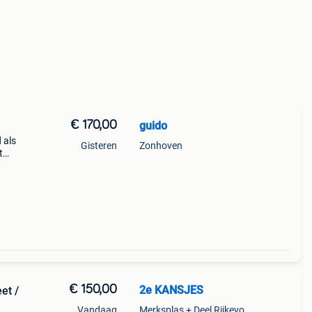
€ 170,00
guido
 als
Gisteren
Zonhoven
t
velda
€ 150,00
2e KANSJES
et /
Vandaag
Merksplas + Deel Rijkevorsel