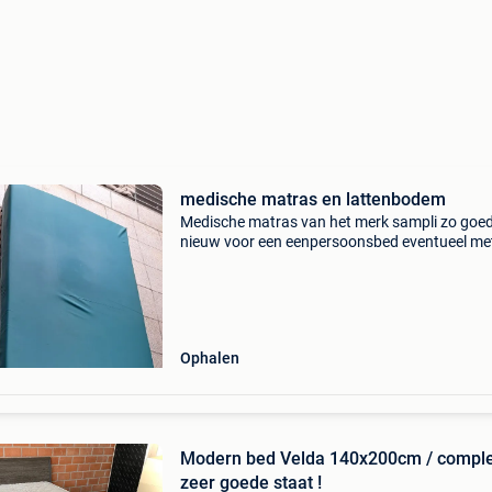
medische matras en lattenbodem
Medische matras van het merk sampli zo goed
nieuw voor een eenpersoonsbed eventueel me
bijhorende degelijke lattenbodem proflex van 
prijs : 155euro voor de matras 35 euro voor de
lattenbode
Ophalen
Modern bed Velda 140x200cm / comple
zeer goede staat !