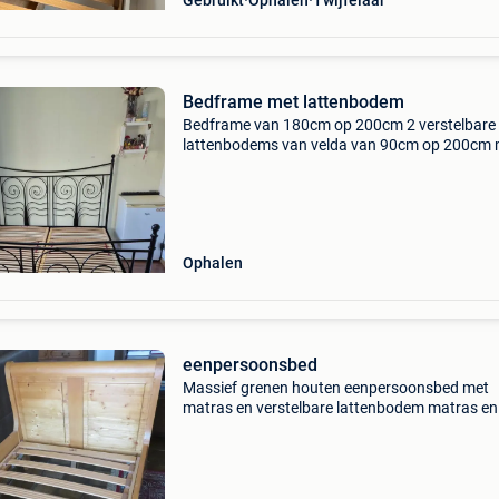
Gebruikt
Ophalen
Twijfelaar
Bedframe met lattenbodem
Bedframe van 180cm op 200cm 2 verstelbare
lattenbodems van velda van 90cm op 200cm 
middenbalk het bed is nog in goede staat maa
heeft wel hier en daar wat krassen (zie op foto
prijs is bespreekb
Ophalen
eenpersoonsbed
Massief grenen houten eenpersoonsbed met
matras en verstelbare lattenbodem matras en
bodem van velda wasbare matrasovertrek