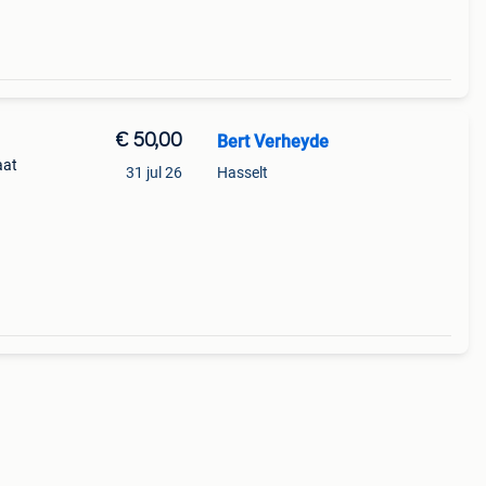
€ 50,00
Bert Verheyde
aat
31 jul 26
Hasselt