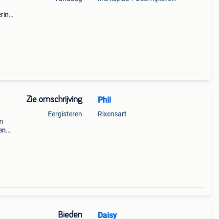
ring
maar
zig,
Zie omschrijving
Phil
Eergisteren
Rixensart
m
en
e
e
Bieden
Daisy