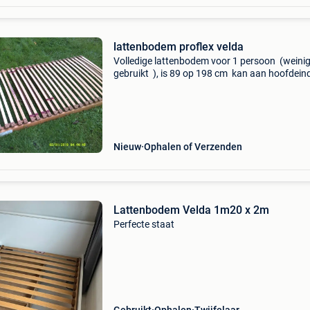
lattenbodem proflex velda
Volledige lattenbodem voor 1 persoon (weini
gebruikt ), is 89 op 198 cm kan aan hoofdein
voeteinde omhoog ; is zeer sterk 75 €
0475314126
Nieuw
Ophalen of Verzenden
Lattenbodem Velda 1m20 x 2m
Perfecte staat