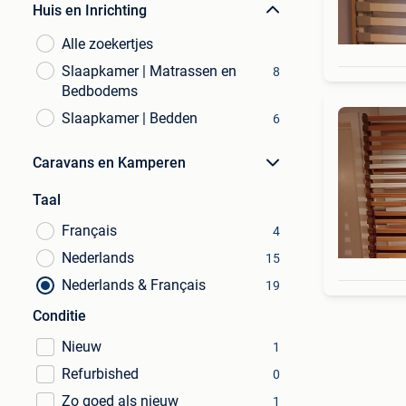
Huis en Inrichting
Alle zoekertjes
Slaapkamer | Matrassen en
8
Bedbodems
Slaapkamer | Bedden
6
Caravans en Kamperen
Taal
Français
4
Nederlands
15
Nederlands & Français
19
Conditie
Nieuw
1
Refurbished
0
Zo goed als nieuw
1