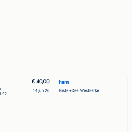
€ 40,00
hans
a
14 jun 26
Gistel+Deel Westkerke
at €25