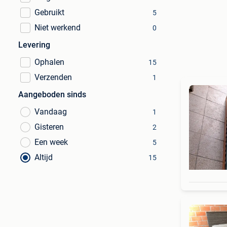
Gebruikt
5
Niet werkend
0
Levering
Ophalen
15
Verzenden
1
Aangeboden sinds
Vandaag
1
Gisteren
2
Een week
5
Altijd
15