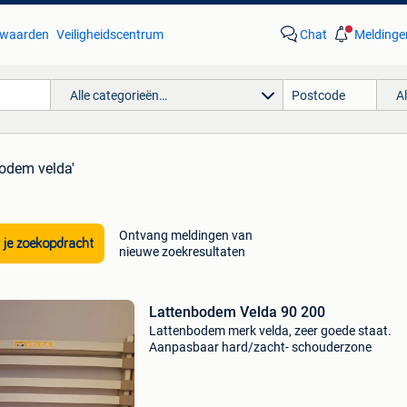
waarden
Veiligheidscentrum
Chat
Meldinge
Alle categorieën…
A
bodem velda'
Ontvang meldingen van
 je zoekopdracht
nieuwe zoekresultaten
Lattenbodem Velda 90 200
Lattenbodem merk velda, zeer goede staat.
Aanpasbaar hard/zacht- schouderzone