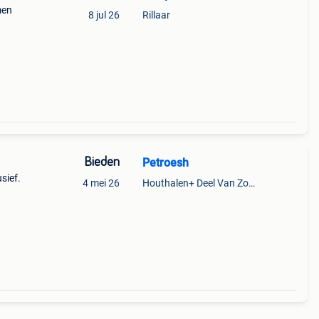
men
8 jul 26
Rillaar
Bieden
Petroesh
sief.
4 mei 26
Houthalen+ Deel Van Zonhoven En Zolder