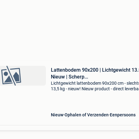
Lattenbodem 90x200 | Lichtgewicht 13.
Nieuw | Scherp...
Lichtgewicht lattenbodem 90x200 cm - slecht
13,5 kg - nieuw! Nieuw product - direct leverba
voorraad. - Afmeting: 90x200 cm (bodem: 88
cm) - slechts 13,5 kg - makkelijk te verplaatsen!
Nieuw
Ophalen of Verzenden
Eenpersoons