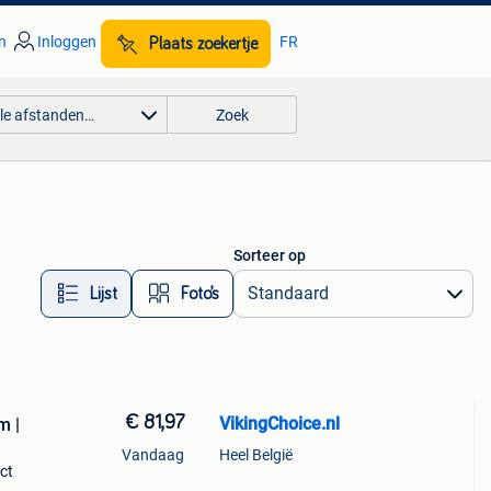
n
Inloggen
FR
Plaats zoekertje
lle afstanden…
Zoek
Sorteer op
Lijst
Foto’s
€ 81,97
VikingChoice.nl
m |
Vandaag
Heel België
ct