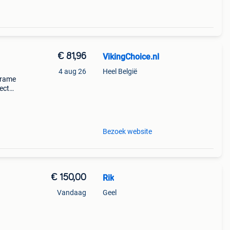
€ 81,96
VikingChoice.nl
4 aug 26
Heel België
frame
ect
 cm -
 la
Bezoek website
€ 150,00
Rik
Vandaag
Geel