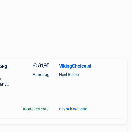
€ 81,95
VikingChoice.nl
5kg |
Vandaag
Heel België
s
ar uit
x198
 - St
Topadvertentie
Bezoek website