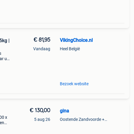
€ 81,95
VikingChoice.nl
5kg |
Vandaag
Heel België
s
ar uit
x198
 - St
Bezoek website
€ 130,00
gina
00 x
5 aug 26
Oostende Zandvoorde +Oostende
nen
rijs