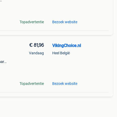
aat
m)
Topadvertentie
Bezoek website
€ 81,96
VikingChoice.nl
Vandaag
Heel België
aar
 b:
 27
Topadvertentie
Bezoek website