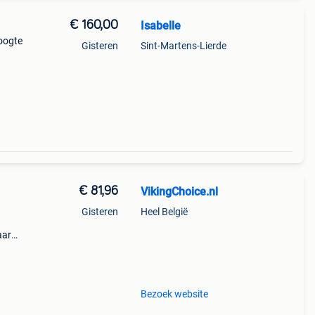
€ 160,00
Isabelle
oogte
Gisteren
Sint-Martens-Lierde
€ 81,96
VikingChoice.nl
Gisteren
Heel België
aar
 b:
 27
Bezoek website