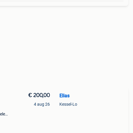
€ 200,00
Elias
4 aug 26
Kessel-Lo
elen