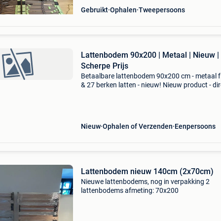
Gebruikt
Ophalen
Tweepersoons
Lattenbodem 90x200 | Metaal | Nieuw |
Scherpe Prijs
Betaalbare lattenbodem 90x200 cm - metaal 
& 27 berken latten - nieuw! Nieuw product - dir
leverbaar uit voorraad. - Lattenbodem 90x200
metaal frame 40x30 mm - 27 elastische berken
Nieuw
Ophalen of Verzenden
Eenpersoons
Lattenbodem nieuw 140cm (2x70cm)
Nieuwe lattenbodems, nog in verpakking 2
lattenbodems afmeting: 70x200