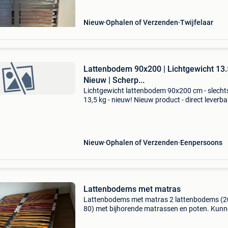
Nieuw
Ophalen of Verzenden
Twijfelaar
Lattenbodem 90x200 | Lichtgewicht 13.
Nieuw | Scherp...
Lichtgewicht lattenbodem 90x200 cm - slecht
13,5 kg - nieuw! Nieuw product - direct leverba
voorraad. - Afmeting: 90x200 cm (bodem: 88
cm) - slechts 13,5 kg - makkelijk te verplaatsen!
Nieuw
Ophalen of Verzenden
Eenpersoons
Lattenbodems met matras
Lattenbodems met matras 2 lattenbodems (2
80) met bijhorende matrassen en poten. Kun
gebruikt worden als éénslaper of tweeslaper. P
voor 2 lattenbodems, 2 matrassen en 8 poten: