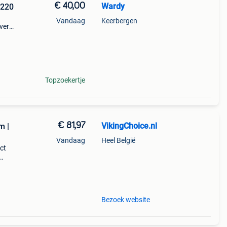
€ 40,00
Wardy
 220
Vandaag
Keerbergen
tveren
firm.
en
Topzoekertje
€ 81,97
VikingChoice.nl
m |
Vandaag
Heel België
ct
aat
m)
Bezoek website