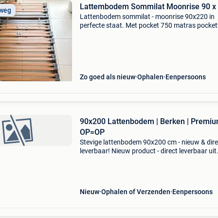
Lattembodem Sommilat Moonrise 90 x
 weg
Lattenbodem sommilat - moonrise 90x220 in
perfecte staat. Met pocket 750 matras pocke
500/m2 90x220 ; met adeklaagtalalay alpura 
Beide in perfecte staat! Af te halen inkeerberg
Zo goed als nieuw
Ophalen
Eenpersoons
90x200 Lattenbodem | Berken | Premiu
OP=OP
Stevige lattenbodem 90x200 cm - nieuw & dire
leverbaar! Nieuw product - direct leverbaar uit
voorraad. - Afmetingen: 90x200 cm (buitenm
88x198 cm) - stevig metalen frame (40x30 m
met 27 ela
Nieuw
Ophalen of Verzenden
Eenpersoons