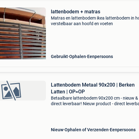
lattenbodem + matras
Matras en lattenbodem ikea lattenbodem in h
verstelbaar aan hoofd en voeten
Gebruikt
Ophalen
Eenpersoons
Lattenbodem Metaal 90x200 | Berken
Latten | OP=OP
Betaalbare lattenbodem 90x200 cm - nieuw &
direct leverbaar! Nieuw product - direct leverb
uit voorraad. - Afmeting: 90x200 cm (l: 198 cm,
88 cm) - stevig metaal frame (40x30 mm) met
elas
Nieuw
Ophalen of Verzenden
Eenpersoons