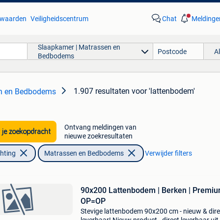
waarden
Veiligheidscentrum
Chat
Meldinge
Slaapkamer | Matrassen en
A
Bedbodems
1.907 resultaten
voor 'lattenbodem'
en en Bedbodems
Ontvang meldingen van
 je zoekopdracht
nieuwe zoekresultaten
chting
Matrassen en Bedbodems
Verwijder filters
90x200 Lattenbodem | Berken | Premiu
OP=OP
Stevige lattenbodem 90x200 cm - nieuw & dire