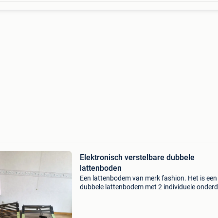
Elektronisch verstelbare dubbele
lattenboden
Een lattenbodem van merk fashion. Het is een
dubbele lattenbodem met 2 individuele onderd
van 80*200 cm. Beide lattenbodems zijn
afzonderlijk te bedienen en te verstellen. De
lattenbodems werken g