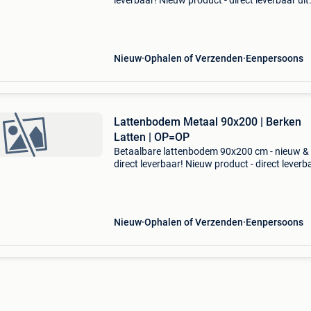
leverbaar! Nieuw product - direct leverbaar uit
voorraad. - Afmetingen: 90x200 cm (buitenm
88x198 cm) - stevig metalen frame (40x30 m
met 27 ela
Nieuw
Ophalen of Verzenden
Eenpersoons
Lattenbodem Metaal 90x200 | Berken
Latten | OP=OP
Betaalbare lattenbodem 90x200 cm - nieuw &
direct leverbaar! Nieuw product - direct leverb
uit voorraad. - Afmeting: 90x200 cm (l: 198 cm,
88 cm) - stevig metaal frame (40x30 mm) met
elas
Nieuw
Ophalen of Verzenden
Eenpersoons