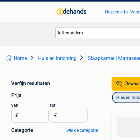
Help en info
Voor
Home
Huis en Inrichting
Slaapkamer | Matrass
Verfijn resultaten
Bewaar
Prijs
Huis en Inri
van
tot
€
€
Categorie
Wis de categorie