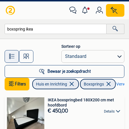
Slaapkamer | Boxsprings
Sorteer op
Alle afstanden…
Bewaar je zoekopdracht
Filters
Huis en Inrichting
Boxsprings
Verwijd
IKEA boxspringbed 180X200 cm met
hoofdbord
€ 450,00
Details