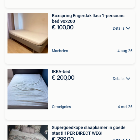
Boxspring Engerdak Ikea 1-persoons
bed 90x200
€ 100,00
Details
Machelen
4 aug 26
IKEA-bed
€ 200,00
Details
Ormeignies
4 mei 26
Supergoedkope slaapkamer in goede
staat!!! PER DIRECT WEG!
€ 299,00