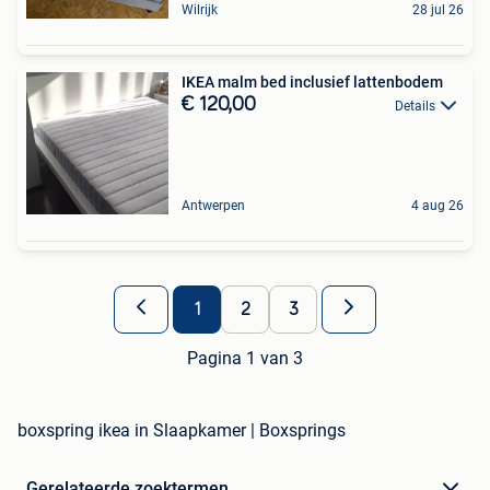
Wilrijk
28 jul 26
IKEA malm bed inclusief lattenbodem
€ 120,00
Details
Antwerpen
4 aug 26
1
2
3
Pagina 1 van 3
boxspring ikea in Slaapkamer | Boxsprings
Gerelateerde zoektermen