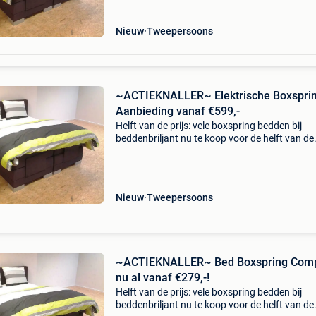
Nieuw
Tweepersoons
~ACTIEKNALLER~ Elektrische Boxspri
Aanbieding vanaf €599,-
Helft van de prijs: vele boxspring bedden bij
beddenbriljant nu te koop voor de helft van de
prijs!! Kijk snel zodat u onze aanbiedingen nie
uw neus voorbij laat gaan!! Boxspring victory i
Nieuw
Tweepersoons
~ACTIEKNALLER~ Bed Boxspring Comp
nu al vanaf €279,-!
Helft van de prijs: vele boxspring bedden bij
beddenbriljant nu te koop voor de helft van de