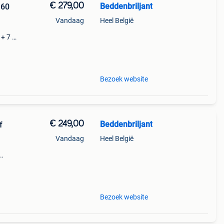
€ 279,00
Beddenbriljant
160
Vandaag
Heel België
 + 7 )
de
uim (
Bezoek website
€ 249,00
Beddenbriljant
f
Vandaag
Heel België
t aan
nfo: (
Bezoek website