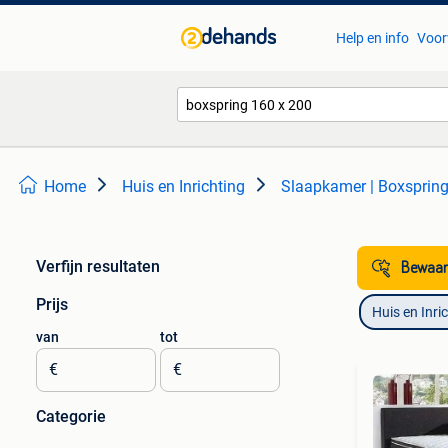
Help en info
Voor
Home
Huis en Inrichting
Slaapkamer | Boxsprin
Verfijn resultaten
Bewaar
Prijs
Huis en Inri
van
tot
€
€
Categorie