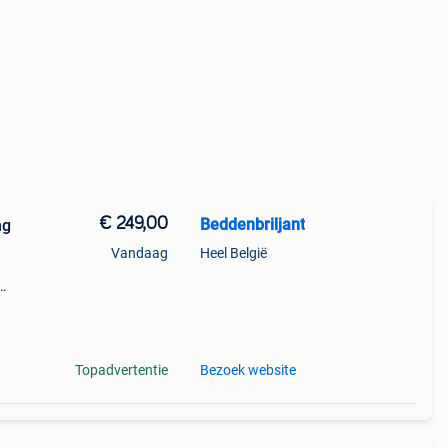
€ 249,00
Beddenbriljant
ng
Vandaag
Heel België
t aan
nfo: (
Topadvertentie
Bezoek website