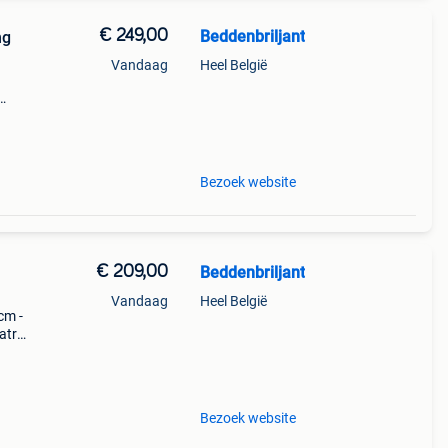
€ 249,00
Beddenbriljant
ng
Vandaag
Heel België
t aan
nfo: (
Bezoek website
€ 209,00
Beddenbriljant
Vandaag
Heel België
cm -
atras
. Dik
0
Bezoek website