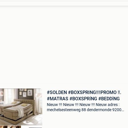
#SOLDEN #BOXSPRING‼️‼️PROMO ‼️.
#MATRAS #BOXSPRİNG #BEDDİNG
Nieuw !!! Nieuw !!! Nieuw !!! Nieuw adres :
mechelsesteenweg 88 dendermonde 9200
boxsleep model ela box foto 23 ook andere
modellen in aanvulling opt 2persoons boxslee
in alle maten & kleuren