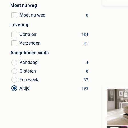
Moet nu weg
Moet nu weg
0
Levering
Ophalen
184
Verzenden
41
Aangeboden sinds
Vandaag
4
Gisteren
8
Een week
37
Altijd
193