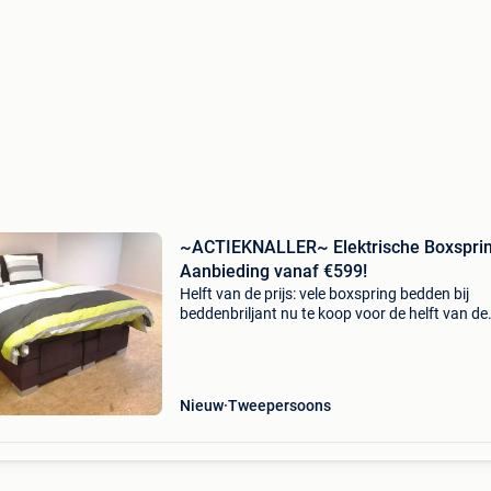
~ACTIEKNALLER~ Elektrische Boxspri
Aanbieding vanaf €599!
Helft van de prijs: vele boxspring bedden bij
beddenbriljant nu te koop voor de helft van de
prijs!! Kijk snel zodat u onze aanbiedingen nie
uw neus voorbij laat gaan!! Boxspring victory i
Nieuw
Tweepersoons