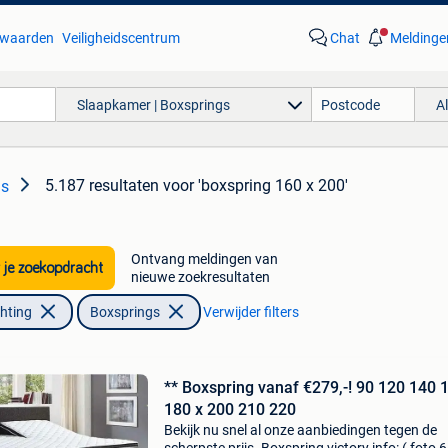
waarden
Veiligheidscentrum
Chat
Meldinge
Slaapkamer | Boxsprings
A
5.187 resultaten
voor 'boxspring 160 x 200'
gs
Ontvang meldingen van
 je zoekopdracht
nieuwe zoekresultaten
chting
Boxsprings
Verwijder filters
** Boxspring vanaf €279,-! 90 120 140 
180 x 200 210 220
Bekijk nu snel al onze aanbiedingen tegen de