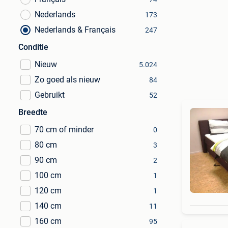
Nederlands
173
Nederlands & Français
247
Conditie
Nieuw
5.024
Zo goed als nieuw
84
Gebruikt
52
Breedte
70 cm of minder
0
80 cm
3
90 cm
2
100 cm
1
120 cm
1
140 cm
11
160 cm
95