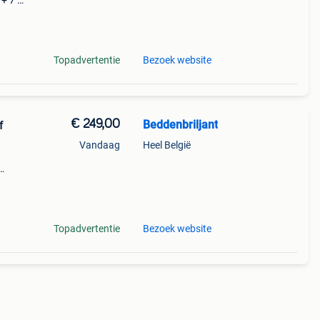
 + 7 )
de
uim (
Topadvertentie
Bezoek website
€ 249,00
Beddenbriljant
f
Vandaag
Heel België
t aan
nfo: (
Topadvertentie
Bezoek website