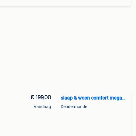
€ 199,00
slaap & woon comfort mega outl
Vandaag
Dendermonde
p hr