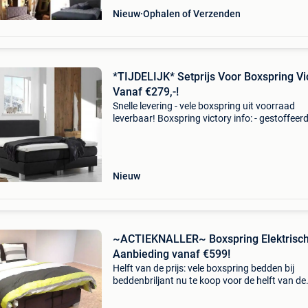
Nieuw
Ophalen of Verzenden
*TIJDELIJK* Setprijs Voor Boxspring Vi
Vanaf €279,-!
Snelle levering - vele boxspring uit voorraad
leverbaar! Boxspring victory info: - gestoffeer
harde box (2x bij 140,160,180 en 200) -
gestoffeerde matras met bonellvering ( 2x bij
90,120 en 140 ) -
Nieuw
~ACTIEKNALLER~ Boxspring Elektrisc
Aanbieding vanaf €599!
Helft van de prijs: vele boxspring bedden bij
beddenbriljant nu te koop voor de helft van de
prijs!! Kijk snel zodat u onze aanbiedingen nie
uw neus voorbij laat gaan!! Boxspring victory i