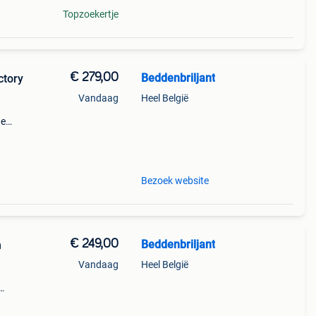
Topzoekertje
€ 279,00
Beddenbriljant
ctory
Vandaag
Heel België
de
Bezoek website
€ 249,00
Beddenbriljant
h
Vandaag
Heel België
t aan
nfo: (