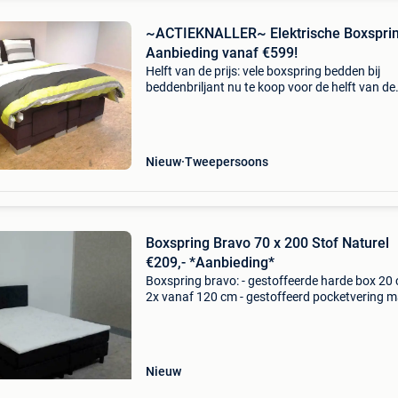
~ACTIEKNALLER~ Elektrische Boxspri
Aanbieding vanaf €599!
Helft van de prijs: vele boxspring bedden bij
beddenbriljant nu te koop voor de helft van de
prijs!! Kijk snel zodat u onze aanbiedingen nie
uw neus voorbij laat gaan!! Boxspring victory i
Nieuw
Tweepersoons
Boxspring Bravo 70 x 200 Stof Naturel
€209,- *Aanbieding*
Boxspring bravo: - gestoffeerde harde box 20 
2x vanaf 120 cm - gestoffeerd pocketvering m
9-zone 18 cm - 2x vanaf 160 cm - topper - 5 cm
- hoofdbord - breedte gelijk aan boxspring - 10
Nieuw