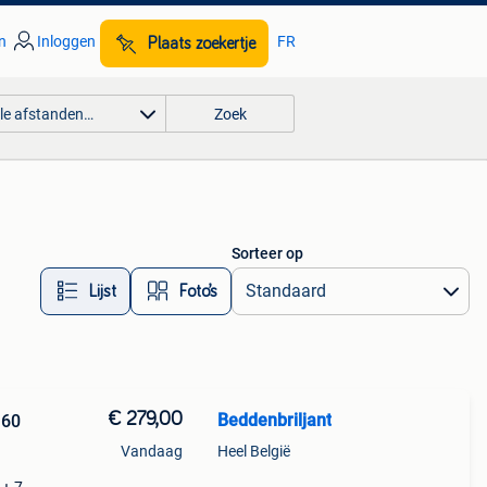
n
Inloggen
FR
Plaats zoekertje
lle afstanden…
Zoek
Sorteer op
Lijst
Foto’s
€ 279,00
Beddenbriljant
160
Vandaag
Heel België