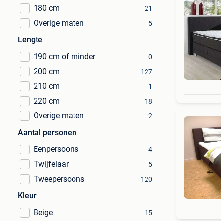
180 cm
21
Overige maten
5
Lengte
190 cm of minder
0
200 cm
127
210 cm
1
220 cm
18
Overige maten
2
Aantal personen
Eenpersoons
4
Twijfelaar
5
Tweepersoons
120
Kleur
Beige
15