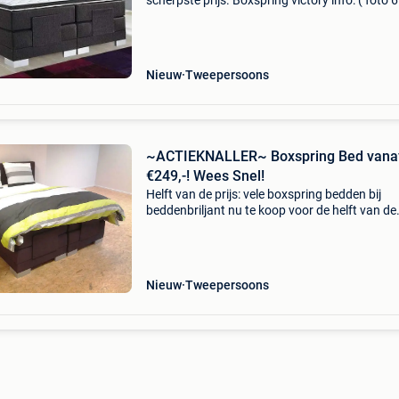
scherpste prijs. Boxspring victory info: ( foto 6
- 2x gestoffeerde harde boxen - 2x gestoffeer
matrassen met bonellvering - topper koudsch
5
Nieuw
Tweepersoons
~ACTIEKNALLER~ Boxspring Bed vana
€249,-! Wees Snel!
Helft van de prijs: vele boxspring bedden bij
beddenbriljant nu te koop voor de helft van de
prijs!! Kijk snel zodat u onze aanbiedingen nie
uw neus voorbij laat gaan!! Boxspring victory i
Nieuw
Tweepersoons