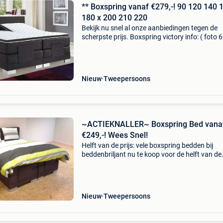
** Boxspring vanaf €279,-! 90 120 140 
180 x 200 210 220
Bekijk nu snel al onze aanbiedingen tegen de
scherpste prijs. Boxspring victory info: ( foto 6
- 2x gestoffeerde harde boxen - 2x gestoffeer
matrassen met bonellvering - topper koudsch
5
Nieuw
Tweepersoons
~ACTIEKNALLER~ Boxspring Bed vana
€249,-! Wees Snel!
Helft van de prijs: vele boxspring bedden bij
beddenbriljant nu te koop voor de helft van de
prijs!! Kijk snel zodat u onze aanbiedingen nie
uw neus voorbij laat gaan!! Boxspring victory i
Nieuw
Tweepersoons