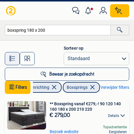
Slaapkamer | Boxsprings
Sorteer op
Alle afstanden…
Bewaar je zoekopdracht
Filters
Huis en Inrichting
Boxsprings
Verwijder filters
** Boxspring vanaf €279,-! 90 120 140
160 180 x 200 210 220
€ 279,00
Details
Topadvertentie
Bezoek website
Eergisteren