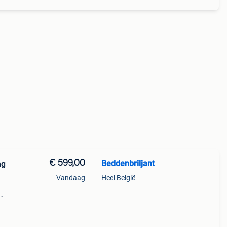
€ 599,00
Beddenbriljant
ng
Vandaag
Heel België
t aan
nfo: (