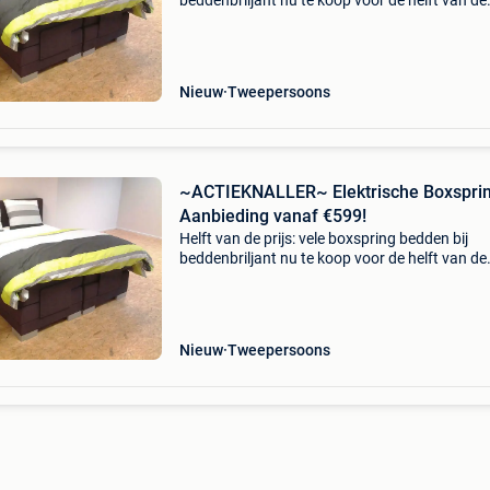
beddenbriljant nu te koop voor de helft van de
prijs!! Kijk snel zodat u onze aanbiedingen nie
uw neus voorbij laat gaan!! Boxspring victory i
Nieuw
Tweepersoons
~ACTIEKNALLER~ Elektrische Boxspri
Aanbieding vanaf €599!
Helft van de prijs: vele boxspring bedden bij
beddenbriljant nu te koop voor de helft van de
prijs!! Kijk snel zodat u onze aanbiedingen nie
uw neus voorbij laat gaan!! Boxspring victory i
Nieuw
Tweepersoons