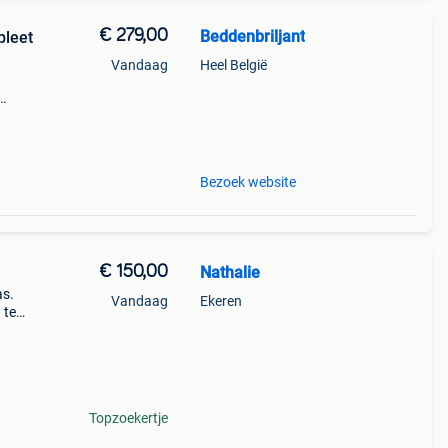
€ 279,00
Beddenbriljant
leet
Vandaag
Heel België
t aan
nfo: (
Bezoek website
€ 150,00
Nathalie
as.
Vandaag
Ekeren
 te
Topzoekertje