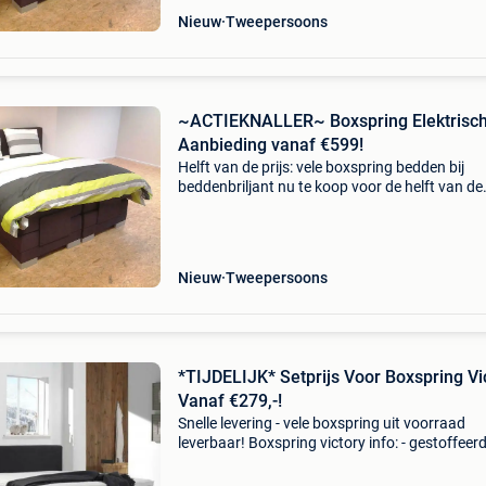
Nieuw
Tweepersoons
~ACTIEKNALLER~ Boxspring Elektrisc
Aanbieding vanaf €599!
Helft van de prijs: vele boxspring bedden bij
beddenbriljant nu te koop voor de helft van de
prijs!! Kijk snel zodat u onze aanbiedingen nie
uw neus voorbij laat gaan!! Boxspring victory i
Nieuw
Tweepersoons
*TIJDELIJK* Setprijs Voor Boxspring Vi
Vanaf €279,-!
Snelle levering - vele boxspring uit voorraad
leverbaar! Boxspring victory info: - gestoffeer
harde box (2x bij 140,160,180 en 200) -
gestoffeerde matras met bonellvering ( 2x bij