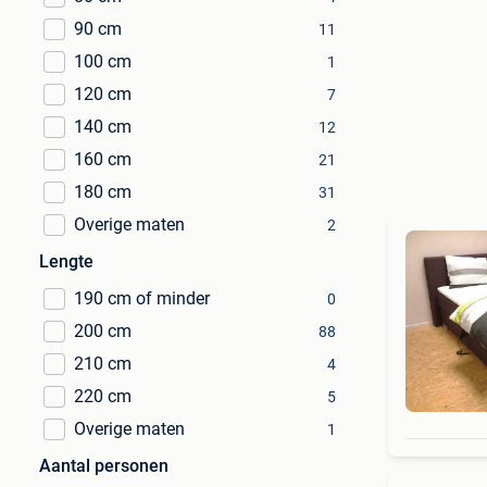
90 cm
11
100 cm
1
120 cm
7
140 cm
12
160 cm
21
180 cm
31
Overige maten
2
Lengte
190 cm of minder
0
200 cm
88
210 cm
4
220 cm
5
Overige maten
1
Aantal personen