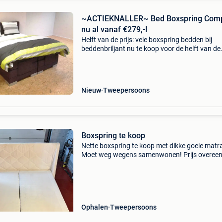
~ACTIEKNALLER~ Bed Boxspring Comp
nu al vanaf €279,-!
Helft van de prijs: vele boxspring bedden bij
beddenbriljant nu te koop voor de helft van de
prijs!! Kijk snel zodat u onze aanbiedingen nie
uw neus voorbij laat gaan!! Boxspring victory i
Nieuw
Tweepersoons
Boxspring te koop
Nette boxspring te koop met dikke goeie matr
Moet weg wegens samenwonen! Prijs overeen
komen
Ophalen
Tweepersoons