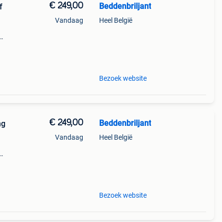
€ 249,00
Beddenbriljant
f
Vandaag
Heel België
t aan
nfo: (
Bezoek website
€ 249,00
Beddenbriljant
ng
Vandaag
Heel België
t aan
nfo: (
Bezoek website