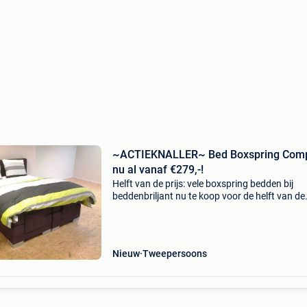
~ACTIEKNALLER~ Bed Boxspring Comp
nu al vanaf €279,-!
Helft van de prijs: vele boxspring bedden bij
beddenbriljant nu te koop voor de helft van de
prijs!! Kijk snel zodat u onze aanbiedingen nie
uw neus voorbij laat gaan!! Boxspring victory i
Nieuw
Tweepersoons