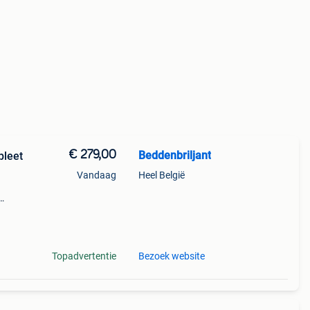
€ 279,00
Beddenbriljant
leet
Vandaag
Heel België
t aan
nfo: (
Topadvertentie
Bezoek website