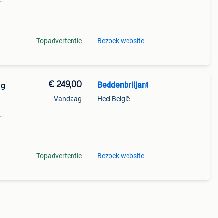
t aan
nfo: (
Topadvertentie
Bezoek website
€ 249,00
Beddenbriljant
ng
Vandaag
Heel België
t aan
nfo: (
Topadvertentie
Bezoek website