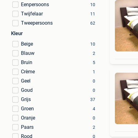
Eenpersoons
10
Twijfelaar
11
Tweepersoons
62
Kleur
Beige
10
Blauw
2
Bruin
5
Crème
1
Geel
0
Goud
0
Grijs
37
Groen
4
Oranje
0
Paars
2
Rood
0