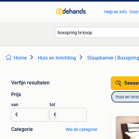
Help en info
Voor
Home
Huis en Inrichting
Slaapkamer | Boxsprin
Verfijn resultaten
Bewaar
Prijs
Huis en Inri
van
tot
€
€
Categorie
Wis de categorie