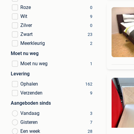
Roze
0
Wit
9
Zilver
0
Zwart
23
Meerkleurig
2
Moet nu weg
Moet nu weg
1
Levering
Ophalen
162
Verzenden
9
Aangeboden sinds
Vandaag
3
Gisteren
7
Een week
28