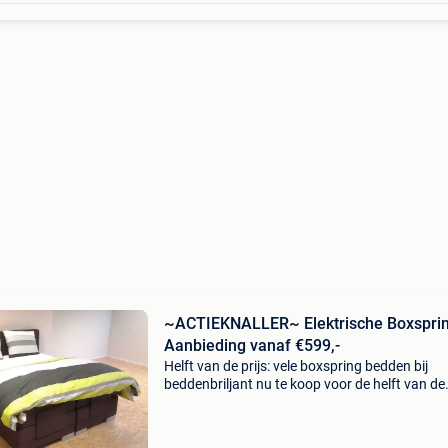
~ACTIEKNALLER~ Elektrische Boxspri
Aanbieding vanaf €599,-
Helft van de prijs: vele boxspring bedden bij
beddenbriljant nu te koop voor de helft van de
prijs!! Kijk snel zodat u onze aanbiedingen nie
uw neus voorbij laat gaan!! Boxspring victory i