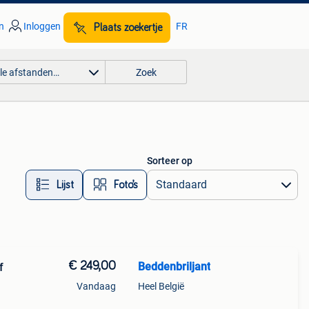
n
Inloggen
FR
Plaats zoekertje
lle afstanden…
Zoek
Sorteer op
Lijst
Foto’s
€ 249,00
Beddenbriljant
f
Vandaag
Heel België