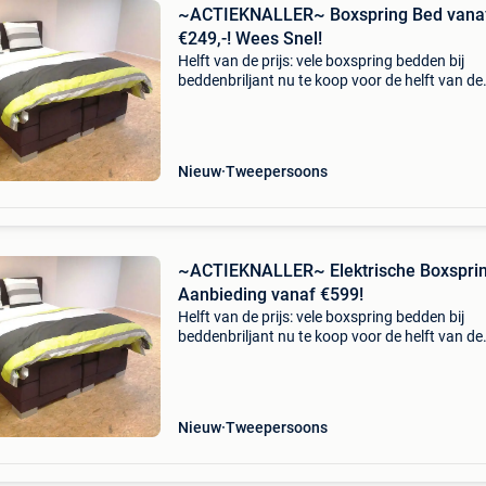
~ACTIEKNALLER~ Boxspring Bed vana
€249,-! Wees Snel!
Helft van de prijs: vele boxspring bedden bij
beddenbriljant nu te koop voor de helft van de
prijs!! Kijk snel zodat u onze aanbiedingen nie
uw neus voorbij laat gaan!! Boxspring victory i
Nieuw
Tweepersoons
~ACTIEKNALLER~ Elektrische Boxspri
Aanbieding vanaf €599!
Helft van de prijs: vele boxspring bedden bij
beddenbriljant nu te koop voor de helft van de
prijs!! Kijk snel zodat u onze aanbiedingen nie
uw neus voorbij laat gaan!! Boxspring victory i
Nieuw
Tweepersoons