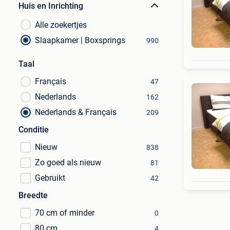
Huis en Inrichting
Alle zoekertjes
Slaapkamer | Boxsprings
990
Taal
Français
47
Nederlands
162
Nederlands & Français
209
Conditie
Nieuw
838
Zo goed als nieuw
81
Gebruikt
42
Breedte
70 cm of minder
0
80 cm
4