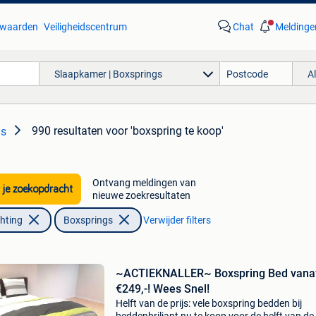
waarden
Veiligheidscentrum
Chat
Meldinge
Slaapkamer | Boxsprings
A
990 resultaten
voor 'boxspring te koop'
gs
Ontvang meldingen van
 je zoekopdracht
nieuwe zoekresultaten
chting
Boxsprings
Verwijder filters
~ACTIEKNALLER~ Boxspring Bed vana
€249,-! Wees Snel!
Helft van de prijs: vele boxspring bedden bij