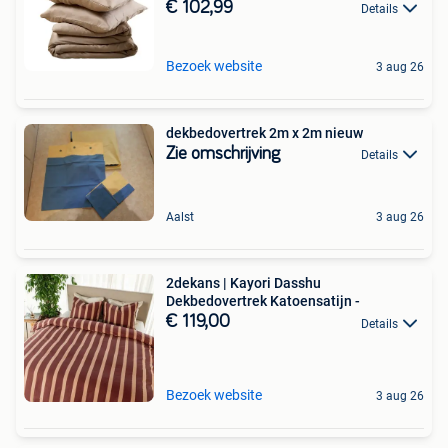
€ 102,99
Details
Bezoek website
3 aug 26
dekbedovertrek 2m x 2m nieuw
Zie omschrijving
Details
Aalst
3 aug 26
2dekans | Kayori Dasshu
Dekbedovertrek Katoensatijn -
€ 119,00
Details
Bezoek website
3 aug 26