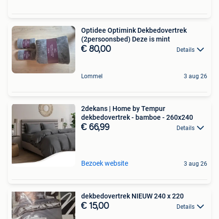
Optidee Optimink Dekbedovertrek
(2persoonsbed) Deze is mint
€ 80,00
Details
Lommel
3 aug 26
2dekans | Home by Tempur
dekbedovertrek - bamboe - 260x240
€ 66,99
Details
Bezoek website
3 aug 26
dekbedovertrek NIEUW 240 x 220
€ 15,00
Details