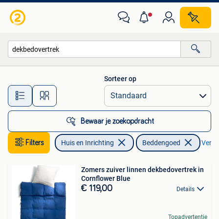
Slaapkamer | Beddengoed
Sorteer op
Alle afstanden…
Bewaar je zoekopdracht
Filters
Huis en Inrichting
Beddengoed
Verwij
Zomers zuiver linnen dekbedovertrek in
Cornflower Blue
€ 119,00
Details
Topadvertentie