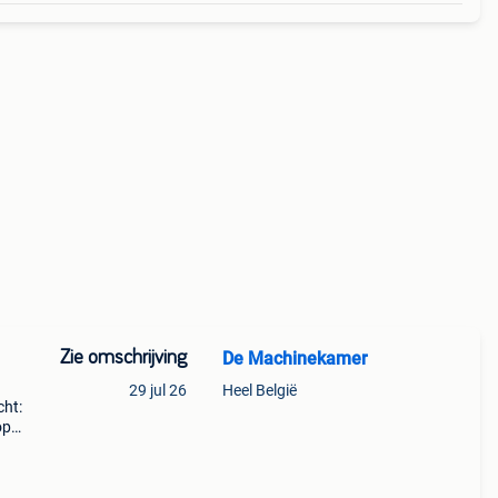
Zie omschrijving
De Machinekamer
29 jul 26
Heel België
ht:
op
, van