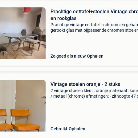
Prachtige eettafel+stoelen Vintage ch
en rookglas
Prachtige vintage eettafel in chroom en gehar
gerookt glas met bijpassende chromen stoele
gestoffeerde zitting met 70&#39;s afmetinge
170cmx90cm ovaalvormig. Prijs 1500€ zichtba
he
Zo goed als nieuw
Ophalen
Vintage stoelen oranje - 2 stuks
2 vintage stoelen kleur : oranje materiaal : kun
/ metaal (chrome) afmetingen: - zithoogte 47 
breedte 46 cm - totale hoogte 80 cm onbesch
(enkel ontbreekt bij elke stoel één kunststoff
Gebruikt
Ophalen