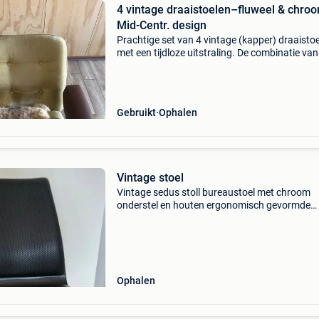
4 vintage draaistoelen–fluweel & chroo
Mid-Centr. design
Prachtige set van 4 vintage (kapper) draaisto
met een tijdloze uitstraling. De combinatie van
zachte fluwelen bekleding, de bruine armleun
en de elegante stervoet in chroom geeft deze 
Gebruikt
Ophalen
Vintage stoel
Vintage sedus stoll bureaustoel met chroom
onderstel en houten ergonomisch gevormde
rugleuning van pagholz. Voorzijde bekleed me
kunststof. In hoogte verstelbaar, prima
functionerend. In heel goede s
Ophalen