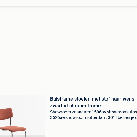
Buisframe stoelen met stof naar wens -
zwart of chroom frame
Showroom zaandam: 1506pv showroom utrec
3526ae showroom rotterdam: 3012be ben je 
zoek naar stijlvolle buisframe stoelen? Bij de
machinekamer vind je een uitgebreide collectie
standaardmodel