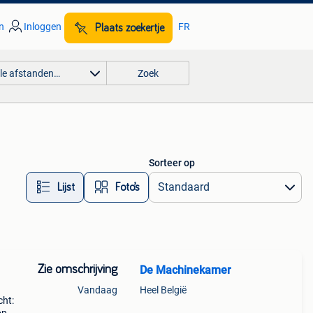
n
Inloggen
FR
Plaats zoekertje
lle afstanden…
Zoek
Sorteer op
Lijst
Foto’s
Zie omschrijving
De Machinekamer
Vandaag
Heel België
ht: