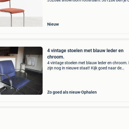
3526ae showroom rotterdam: 3012be ben je 
zoek naar stijlvolle buisframe stoelen? Bij de
machinekamer vind je een uitgebreide collectie
standaardmodel
Nieuw
4 vintage stoelen met blauw leder en
chroom.
4 vintage stoelen met blauw leder en chroom.
zijn nog in nieuwe staat! Kijk goed naar de
foto&#39;s voor de stijl en de hoge kwaliteit v
leder en buizenonderstel van chroom. Ideaal 
lie
Zo goed als nieuw
Ophalen