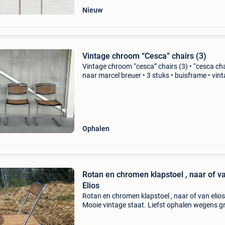
Nieuw
Vintage chroom “Cesca” chairs (3)
Vintage chroom “cesca” chairs (3) • “cesca cha
naar marcel breuer • 3 stuks • buisframe • vin
design • mid century • goede staat • €390 voor
Ophalen
Rotan en chromen klapstoel , naar of v
Elios
Rotan en chromen klapstoel , naar of van elios
Mooie vintage staat. Liefst ophalen wegens gr
Verzekerd opsturen 18 euro. Zie ook mijn and
zoekertjes retro vintage design space age des