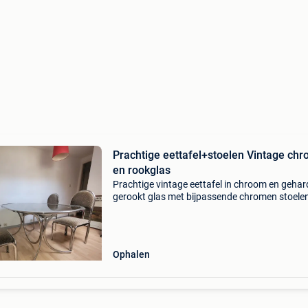
Prachtige eettafel+stoelen Vintage ch
en rookglas
Prachtige vintage eettafel in chroom en gehar
gerookt glas met bijpassende chromen stoele
gestoffeerde zitting met 70&#39;s afmetinge
170cmx90cm ovaalvormig. Prijs 1500€ zichtba
he
Ophalen