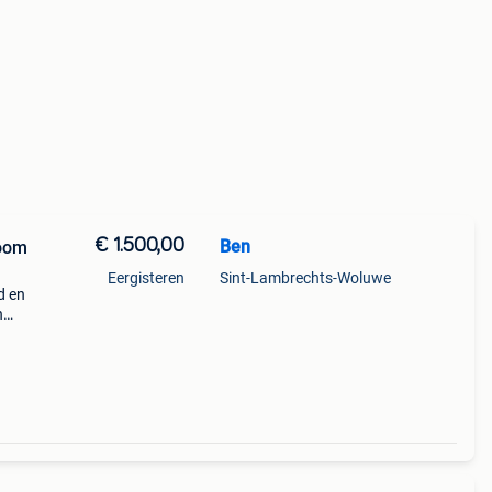
€ 1.500,00
Ben
room
Eergisteren
Sint-Lambrechts-Woluwe
d en
n
n
ar is