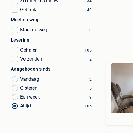
Zo goed als nieuw
34
Gebruikt
49
Moet nu weg
Moet nu weg
0
Levering
Ophalen
105
Verzenden
12
Aangeboden sinds
Vandaag
2
Gisteren
5
Een week
19
Altijd
105