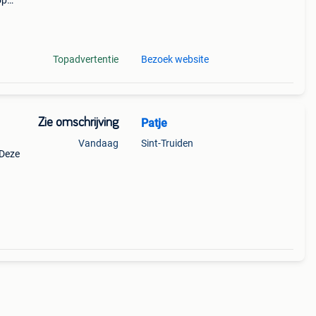
op
, van
Topadvertentie
Bezoek website
Zie omschrijving
Patje
Vandaag
Sint-Truiden
 Deze
an
voor