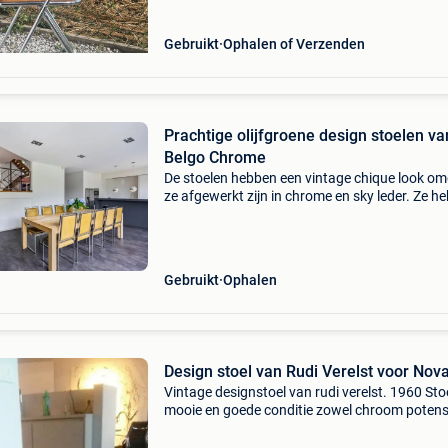
Gebruikt
Ophalen of Verzenden
Prachtige olijfgroene design stoelen va
Belgo Chrome
De stoelen hebben een vintage chique look o
ze afgewerkt zijn in chrome en sky leder. Ze h
een zeer goed zit comfort. We hebben 10 stuks
beschikking.?
Gebruikt
Ophalen
Design stoel van Rudi Verelst voor Nov
Vintage designstoel van rudi verelst. 1960 Stoe
mooie en goede conditie zowel chroom potens
als houten schelp en het stof