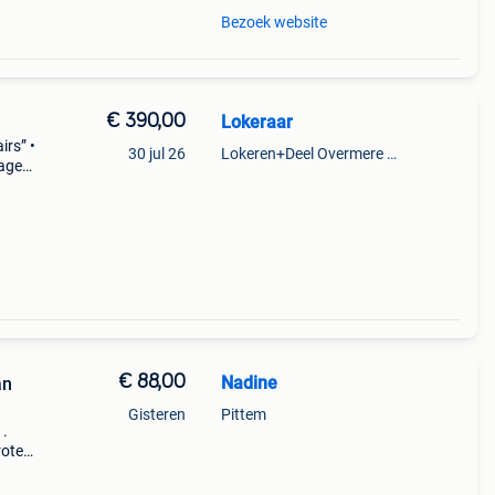
Bezoek website
€ 390,00
Lokeraar
irs” •
30 jul 26
Lokeren+Deel Overmere En Zele
tage
 de s
€ 88,00
Nadine
an
Gisteren
Pittem
 .
ote.
ere
ign