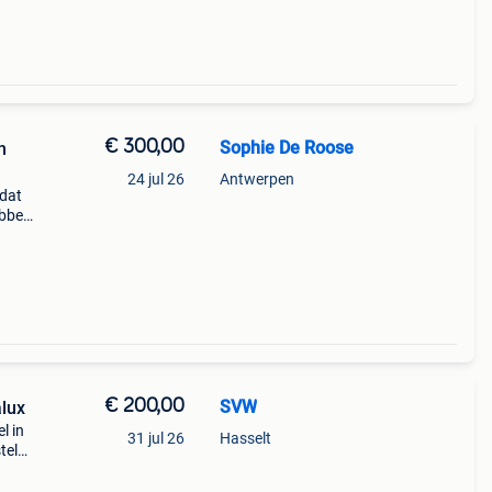
€ 300,00
Sophie De Roose
n
24 jul 26
Antwerpen
mdat
ebben
 ter
€ 200,00
SVW
alux
l in
31 jul 26
Hasselt
tel