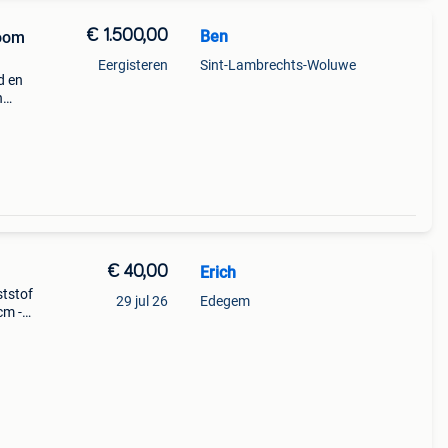
€ 1.500,00
Ben
room
Eergisteren
Sint-Lambrechts-Woluwe
d en
n
n
ar is
€ 40,00
Erich
ststof
29 jul 26
Edegem
cm -
adigd