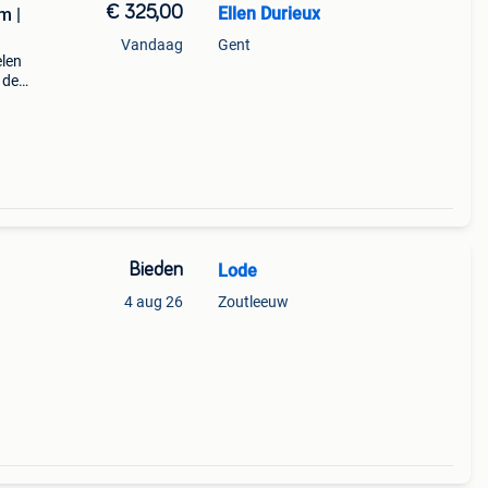
€ 325,00
Ellen Durieux
m |
Vandaag
Gent
elen
 de
ingen
stoe
Bieden
Lode
4 aug 26
Zoutleeuw
t