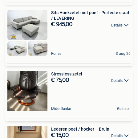
Sits Hoekzetel met poef - Perfecte staat
/ LEVERING
€ 945,00
Details
Ronse
3 aug 26
Stressless zetel
€ 75,00
Details
Middelkerke
Gisteren
Lederen poef / hocker – Bruin
€ 15,00
Details