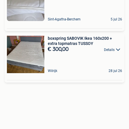
Sint-Agatha-Berchem
5 jul 26
boxspring SABOVIK Ikea 160x200 +
extra topmatras TUSSOY
€ 300,00
Details
Wilrijk
28 jul 26