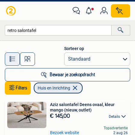
Huis en Inrichting
Sorteer op
Alle afstanden…
Bewaar je zoekopdracht
Filters
Huis en Inrichting
Aziz salontafel Deens ovaal, kleur
mango (nieuw, outlet)
€ 145,00
Details
Topadvertentie
Bezoek website
2 aug 26