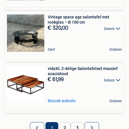
Vintage space age salontafel met
rookglas – Ø 100 cm
€ 320,00
Details
Gent
Gisteren
vidaXL 2-delige Salontafelset massief
acaciahout
€ 61,99
Details
Bezoek website
Gisteren
1
2
3