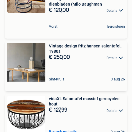
dienbladen (Milo Baughman
€ 120,00
Details
Vorst
Eergisteren
Vintage design fritz hansen salontafel,
1980s
€ 250,00
Details
Sint-Kruis
3 aug 26
vidaXL Salontafel massief gerecycled
hout
€ 127,99
Details
Bezoek website