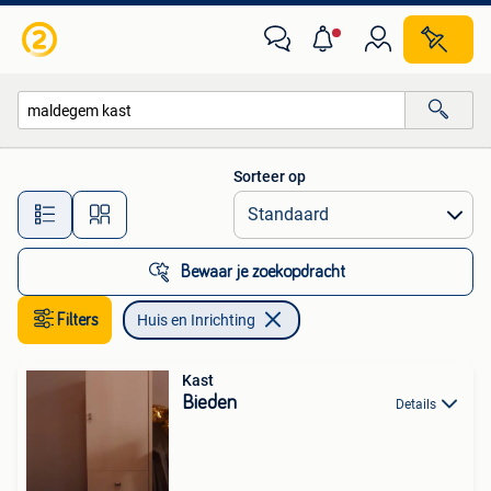
Huis en Inrichting
Sorteer op
Alle afstanden…
Bewaar je zoekopdracht
Filters
Huis en Inrichting
Kast
Bieden
Details