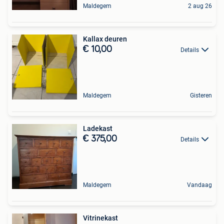
Maldegem
2 aug 26
Kallax deuren
€ 10,00
Details
Maldegem
Gisteren
Ladekast
€ 375,00
Details
Maldegem
Vandaag
Vitrinekast