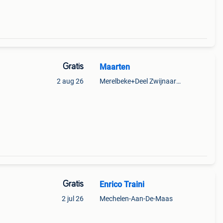
Gratis
Maarten
2 aug 26
Merelbeke+Deel Zwijnaarde
ngen
x70 (4
Gratis
Enrico Traini
2 jul 26
Mechelen-Aan-De-Maas