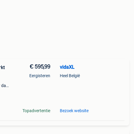
€ 595,99
vidaXL
rkt
Eergisteren
Heel België
r dat
n
mix
Topadvertentie
Bezoek website