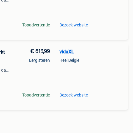
r dat
n
mix
Topadvertentie
Bezoek website
€ 613,99
vidaXL
rkt
Eergisteren
Heel België
r dat
n
mix
Topadvertentie
Bezoek website