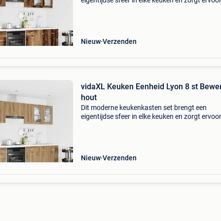
eigentijdse sfeer in elke keuken en zorgt ervoo
je opbergruimte optimaal benut wordt. Met zij
strakke ontwerp is dit kastenset een perfecte 
van stijl
Nieuw
Verzenden
vidaXL Keuken Eenheid Lyon 8 st Bewe
hout
Dit moderne keukenkasten set brengt een
eigentijdse sfeer in elke keuken en zorgt ervoo
je opbergruimte optimaal benut wordt. Met zij
strakke ontwerp is dit kastenset een perfecte 
van stijl
Nieuw
Verzenden