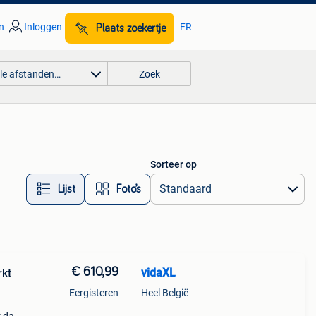
n
Inloggen
FR
Plaats zoekertje
lle afstanden…
Zoek
Sorteer op
Lijst
Foto’s
€ 610,99
vidaXL
rkt
Eergisteren
Heel België