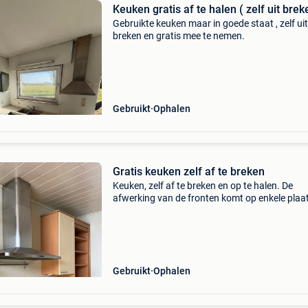
Keuken gratis af te halen ( zelf uit brek
Gebruikte keuken maar in goede staat , zelf uit
breken en gratis mee te nemen.
Gebruikt
Ophalen
Gratis keuken zelf af te breken
Keuken, zelf af te breken en op te halen. De
afwerking van de fronten komt op enkele plaa
los. Deze is er gemakkelijk af te halen, de fron
zijn gemaakt uit mdf en kunnen dus eenvoudi
geverfd w
Gebruikt
Ophalen