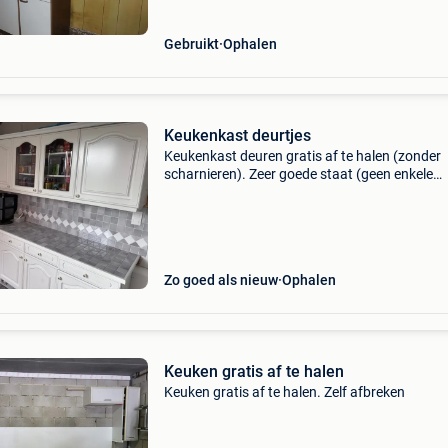
Gebruikt
Ophalen
Keukenkast deurtjes
Keukenkast deuren gratis af te halen (zonder
scharnieren). Zeer goede staat (geen enkele
beschadiging). Reeds gedemonteerd. Afmeti
(breedte x hoogte, cm): 59,5x40 59,5x99 59,5
stuks waarvan
Zo goed als nieuw
Ophalen
Keuken gratis af te halen
Keuken gratis af te halen. Zelf afbreken