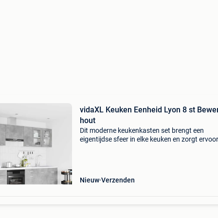
vidaXL Keuken Eenheid Lyon 8 st Bewe
hout
Dit moderne keukenkasten set brengt een
eigentijdse sfeer in elke keuken en zorgt ervoo
je opbergruimte optimaal benut wordt. Met zij
strakke ontwerp is dit kastenset een perfecte 
van stijl
Nieuw
Verzenden