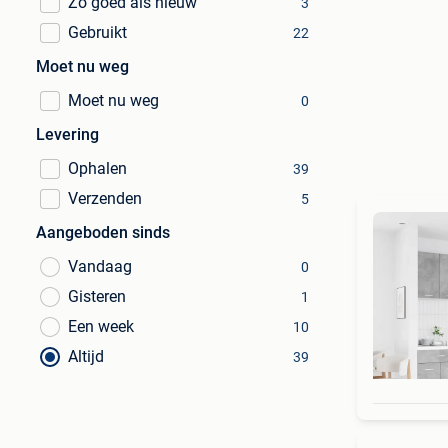
Zo goed als nieuw
3
Gebruikt
22
Moet nu weg
Moet nu weg
0
Levering
Ophalen
39
Verzenden
5
Aangeboden sinds
Vandaag
0
Gisteren
1
Een week
10
Altijd
39