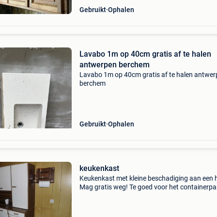
Gebruikt
Ophalen
Lavabo 1m op 40cm gratis af te halen
antwerpen berchem
Lavabo 1m op 40cm gratis af te halen antwe
berchem
Gebruikt
Ophalen
keukenkast
Keukenkast met kleine beschadiging aan een 
Mag gratis weg! Te goed voor het containerpa
Afmetingen: breedte 180cm hoogte 185cm di
52cm (benedenstuk) en 35cm (bovenstuk) af 
halen in oud