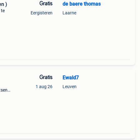
Gratis
de baere thomas
en )
 te
Eergisteren
Laarne
Gratis
Ewald7
1 aug 26
Leuven
tsen
ten
g