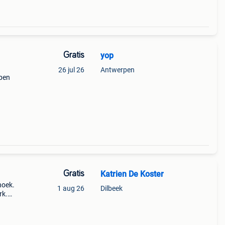
Gratis
yop
26 jul 26
Antwerpen
rpen
Gratis
Katrien De Koster
hoek.
1 aug 26
Dilbeek
rk.
epte
te