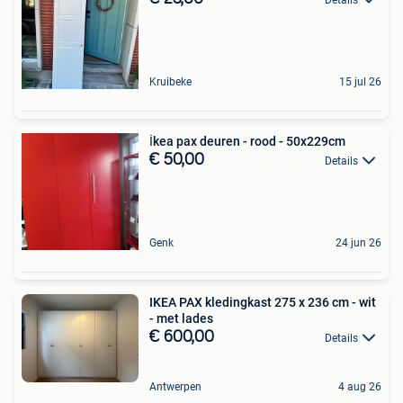
Kruibeke
15 jul 26
İkea pax deuren - rood - 50x229cm
€ 50,00
Details
Genk
24 jun 26
IKEA PAX kledingkast 275 x 236 cm - wit
- met lades
€ 600,00
Details
Antwerpen
4 aug 26