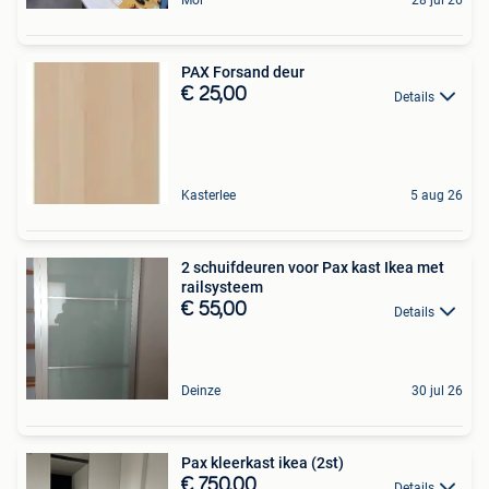
Mol
28 jul 26
PAX Forsand deur
€ 25,00
Details
Kasterlee
5 aug 26
2 schuifdeuren voor Pax kast Ikea met
railsysteem
€ 55,00
Details
Deinze
30 jul 26
Pax kleerkast ikea (2st)
€ 750,00
Details