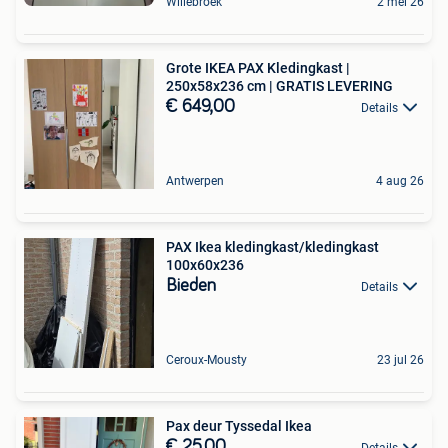
Willebroek
2 mei 26
Grote IKEA PAX Kledingkast |
250x58x236 cm | GRATIS LEVERING
€ 649,00
Details
Antwerpen
4 aug 26
PAX Ikea kledingkast/kledingkast
100x60x236
Bieden
Details
Ceroux-Mousty
23 jul 26
Pax deur Tyssedal Ikea
€ 25,00
Details