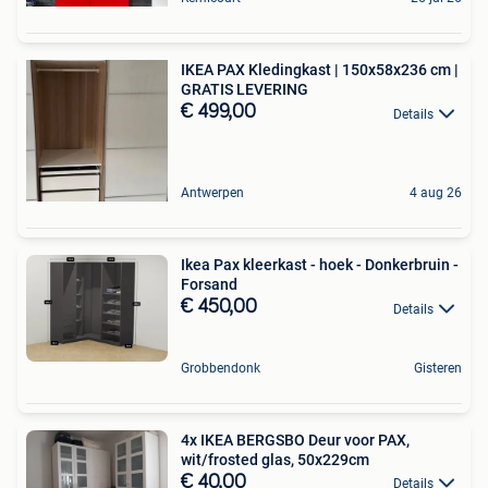
IKEA PAX Kledingkast | 150x58x236 cm |
GRATIS LEVERING
€ 499,00
Details
Antwerpen
4 aug 26
Ikea Pax kleerkast - hoek - Donkerbruin -
Forsand
€ 450,00
Details
Grobbendonk
Gisteren
4x IKEA BERGSBO Deur voor PAX,
wit/frosted glas, 50x229cm
€ 40,00
Details