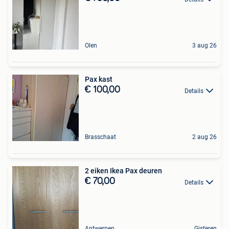
Olen
3 aug 26
Pax kast
€ 100,00
Details
Brasschaat
2 aug 26
2 eiken Ikea Pax deuren
€ 70,00
Details
Antwerpen
Gisteren