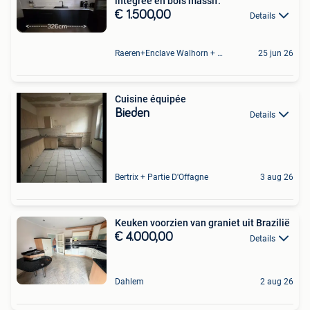
intégrée en bois massif.
€ 1.500,00
Details
Raeren+Enclave Walhorn + Gebietsteil Eupen
25 jun 26
Cuisine équipée
Bieden
Details
Bertrix + Partie D'Offagne
3 aug 26
Keuken voorzien van graniet uit Brazilië
€ 4.000,00
Details
Dahlem
2 aug 26