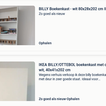
BILLY Boekenkast - wit 80x28x202 cm 
Zo goed als nieuw
Ophalen
IKEA BILLY/OTTEBOL boekenkast met 
wit, 40x41x202 cm
Wegens verhuis verkoop ik deze billy boekenk
met deur in zeer goede staat. Ideaal voor
kotstudenten. Neemt weinig plaats in en biedt
opbergruimte. De ottebol deur is nieuw. En de b
boekenk
Zo goed als nieuw
Ophalen