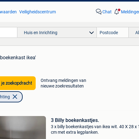
waarden
Veiligheidscentrum
Chat
Meldinge
Huis en Inrichting
A
y boekenkast ikea'
Ontvang meldingen van
 je zoekopdracht
nieuwe zoekresultaten
chting
3 Billy boekenkastjes.
3 x billy boekenkastjes van ikea wit. 40 X 28 x
cm met extra legplanken.