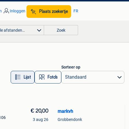
n
Inloggen
FR
Plaats zoekertje
lle afstanden…
Zoek
Sorteer op
Lijst
Foto’s
€ 20,00
markvh
 106
3 aug 26
Grobbendonk