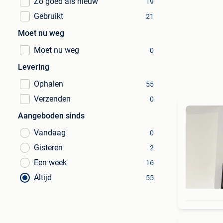
Zo goed als nieuw
19
Gebruikt
21
Moet nu weg
Moet nu weg
0
Levering
Ophalen
55
Verzenden
0
Aangeboden sinds
Vandaag
0
Gisteren
2
Een week
16
Altijd
55