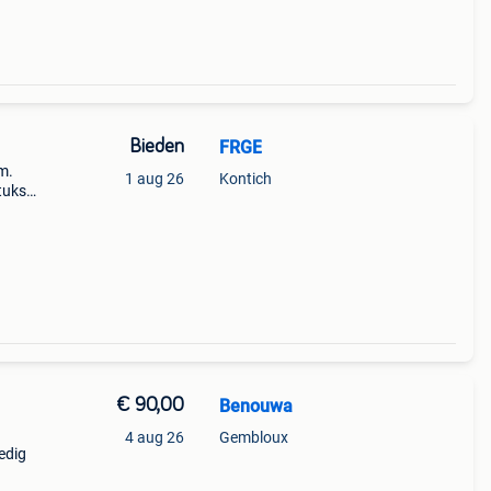
Bieden
FRGE
m.
1 aug 26
Kontich
tuks
€ 90,00
Benouwa
4 aug 26
Gembloux
edig