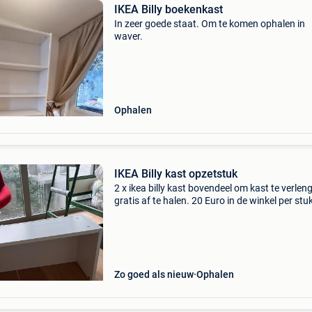
IKEA Billy boekenkast
In zeer goede staat. Om te komen ophalen in
waver.
Ophalen
IKEA Billy kast opzetstuk
2 x ikea billy kast bovendeel om kast te verlen
gratis af te halen. 20 Euro in de winkel per stu
zijn zo goed als nieuw. 1 Heeft echter een klei
beschadiging binnen in. Zie je waarschijnlijk
Zo goed als nieuw
Ophalen