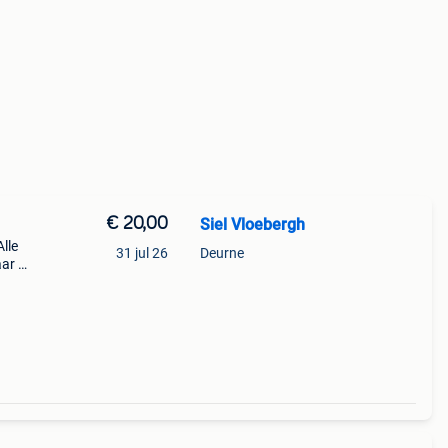
€ 20,00
Siel Vloebergh
Alle
31 jul 26
Deurne
aar en