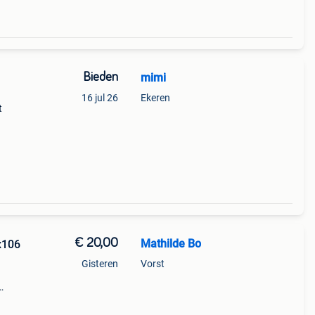
Bieden
mimi
16 jul 26
Ekeren
t
€ 20,00
Mathilde Bo
x106
Gisteren
Vorst
eine