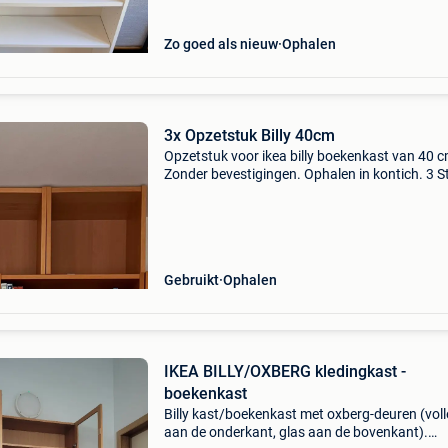
(volledig onzichtbaar
Zo goed als nieuw
Ophalen
3x Opzetstuk Billy 40cm
Opzetstuk voor ikea billy boekenkast van 40 c
Zonder bevestigingen. Ophalen in kontich. 3 S
beschikbaar.
Gebruikt
Ophalen
IKEA BILLY/OXBERG kledingkast -
boekenkast
Billy kast/boekenkast met oxberg-deuren (voll
aan de onderkant, glas aan de bovenkant).