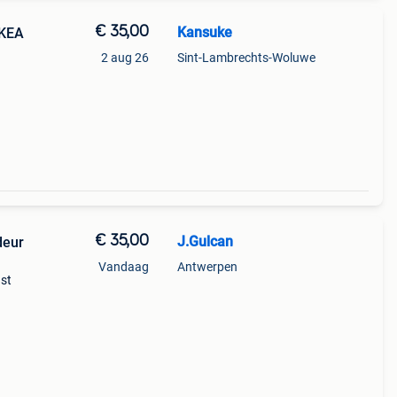
€ 35,00
Kansuke
IKEA
2 aug 26
Sint-Lambrechts-Woluwe
€ 35,00
J.Gulcan
deur
Vandaag
Antwerpen
ast
 veel
illy