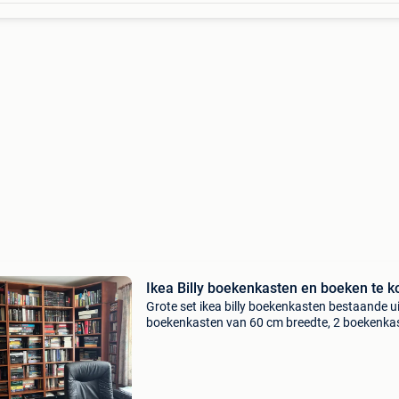
Ikea Billy boekenkasten en boeken te k
Grote set ikea billy boekenkasten bestaande ui
boekenkasten van 60 cm breedte, 2 boekenka
van 80 en 3 hoekelementen. Inclusief
opzetelementen en 3 lampjes. Weg wegens ver
Kasten ook apart