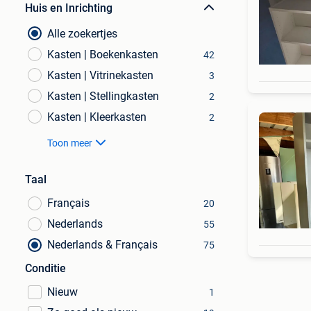
Huis en Inrichting
Alle zoekertjes
Kasten | Boekenkasten
42
Kasten | Vitrinekasten
3
Kasten | Stellingkasten
2
Kasten | Kleerkasten
2
Toon meer
Taal
Français
20
Nederlands
55
Nederlands & Français
75
Conditie
Nieuw
1