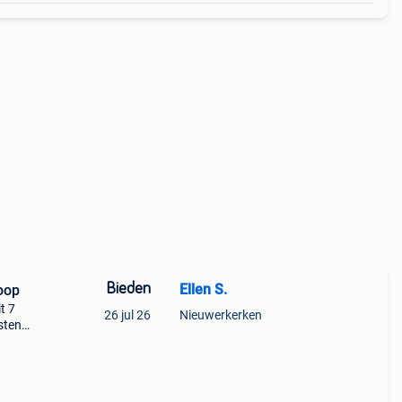
Bieden
Ellen S.
oop
t 7
26 jul 26
Nieuwerkerken
sten
huis.