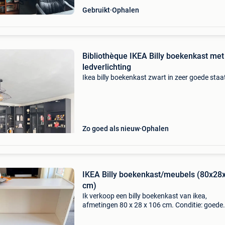
Gebruikt
Ophalen
Bibliothèque IKEA Billy boekenkast met
ledverlichting
Ikea billy boekenkast zwart in zeer goede staa
Zo goed als nieuw
Ophalen
IKEA Billy boekenkast/meubels (80x28
cm)
Ik verkoop een billy boekenkast van ikea,
afmetingen 80 x 28 x 106 cm. Conditie: goede
algemene conditie. Nauwkeurigheid: enkele kl
problemen/gebruikssporen aan de achterkant