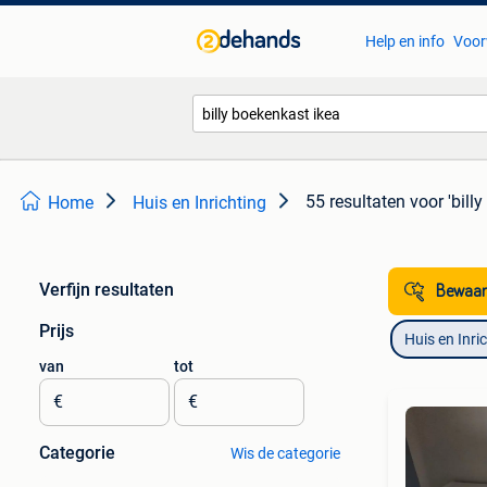
Help en info
Voor
55 resultaten
voor 'bill
Home
Huis en Inrichting
Verfijn resultaten
Bewaar
Prijs
Huis en Inri
van
tot
€
€
Categorie
Wis de categorie