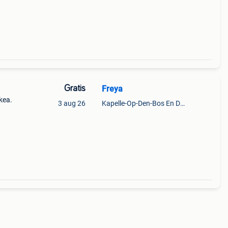
Gratis
Freya
ikea.
3 aug 26
Kapelle-Op-Den-Bos En Deel Van Zemst